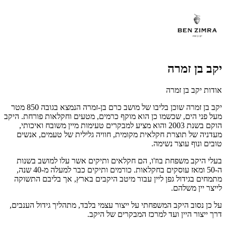
יקב בן זמרה
אודות יקב בן זמרה
יקב בן זמרה שוכן בליבו של מושב כרם בן-זמרה הנמצא בגובה 850 מטר
מעל פני הים, שכשמו כן הוא מוקף כרמים, מטעים וחקלאות פורחת. היקב
הוקם בשנת 2003 והוא מציע למבקרים טעימות מיין משובח ואיכותי,
מעדניה של תוצרת חקלאית מקומית, חוויה גלילית של טעמים, אנשים
טובים ונוף עוצר נשימה.
בעלי היקב משפחת בוז'ו, הם חקלאים ותיקים אשר עלו למושב בשנות
ה-50 ומאז עוסקים בחקלאות. כורמים ותיקים כבר למעלה מ-40 שנה,
מתמחים בגידול גפן ליין עבור מיטב היקבים בארץ, אך בליבם התשוקה
לייצר יין משלהם.
על כן נסוב היקב המשפחתי על ייצור עצמי בלבד, מתהליך גידול הענבים,
דרך ייצור היין ועד למרכז המבקרים של היקב.