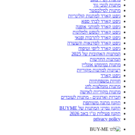
מתנות לנובי גוד
מתנות לסילבסטר
גיפט קארד למתנות קולינריות
גיפט קארד לבתי ספא
גיפט קארד למותגי אופנה
גיפט קארד לנופש ולמלונות
גיפט קארד לתרבות ופנאי
גיפט קארד לסדנאות והעשרה
גיפט קארד ליופי וטיפוח
המתנות האהובות של 2025
המתנות החדשות
מתנות במימוש אונליין
רעיונות למתנות מקוריות
גיפט קארד
חוויות משפחתיות
מתנות מומלצות לחג
מתנות מקוריות לאישה
חברות וארגונים - מתנות לעובדים
תקנון מתנה משותפת
תקנון נסייני המתנות של BUYME
תקנון פעילות ט"ו באב 2026
privacy policy