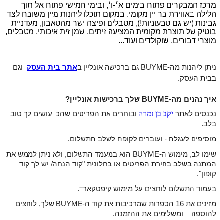
מרכז המבקרים פתוח בימים א׳-ו׳, ובימי חמישי פתוח אל תוך
הלילה באווירת בר יין מקומי.
במקום תוכלו ליהנות מיין משובח לצד
גבינות (יש גם טבעוניות!), מטבלים ופיצה ישר מהטאבון, מעדניית
בוטיק של תוצרת מקומית המציעה זיתים, שמן זית איכותי, מטבלים,
מוצרי דבורים, שוקולדים ועוד...
ניתן ליהנות מה-BUYME גם ברכישה אונליין ב
אתר בית העסק
 וגם 
בבית העסק.
איך נהנים מה-BUYME שלך ברכישות אונליין? 
יקב בן זמרה
נכנסים לאתר 
ובוחרים את הפריטים שהכי עושים לך טוב 
בלב.
מוסיפים לעגלה - ועוברים לקופה לשלב התשלום.
שימו לב, מימוש ה-BUYME הוא במעמד התשלום, ולא ניתן לממש את 
המתנה בשלב בחירת הפריטים או בחלונית "קוד הנחה/ יש לך קוד 
קופון".
בעמוד התשלום לוחצים על 
מימוש קיפטקארד.
מזינים את 16 הספרות שמרכיבות את קוד ה-BUYME שלך, לוחצים 
להוספה 
– ומשלימים את ההזמנה.