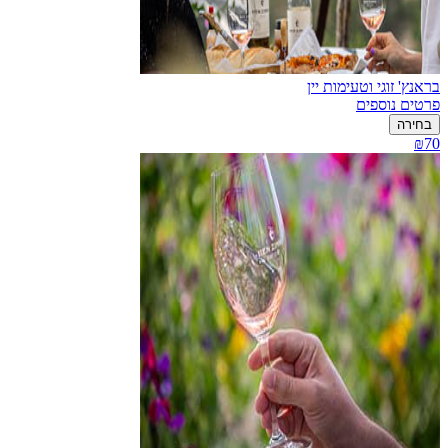
בראנץ' זוגי וטעימות יין
פרטים נוספים
בחירה
₪70