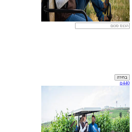
בחירה
₪440