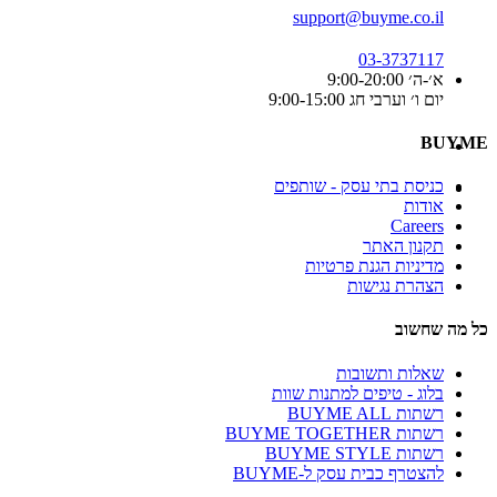
support@buyme.co.il
03-3737117
א׳-ה׳ 9:00-20:00
יום ו׳ וערבי חג 9:00-15:00
BUYME
כניסת בתי עסק - שותפים
אודות
Careers
תקנון האתר
מדיניות הגנת פרטיות
הצהרת נגישות
כל מה שחשוב
שאלות ותשובות
בלוג - טיפים למתנות שוות
רשתות BUYME ALL
רשתות BUYME TOGETHER
רשתות BUYME STYLE
להצטרף כבית עסק ל-BUYME