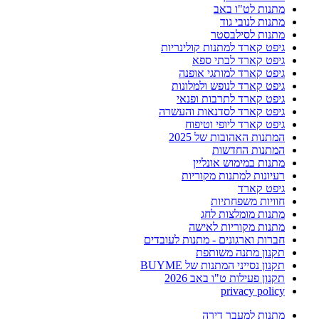
מתנות לט"ו באב
מתנות לנובי גוד
מתנות לסילבסטר
גיפט קארד למתנות קולינריות
גיפט קארד לבתי ספא
גיפט קארד למותגי אופנה
גיפט קארד לנופש ולמלונות
גיפט קארד לתרבות ופנאי
גיפט קארד לסדנאות והעשרה
גיפט קארד ליופי וטיפוח
המתנות האהובות של 2025
המתנות החדשות
מתנות במימוש אונליין
רעיונות למתנות מקוריות
גיפט קארד
חוויות משפחתיות
מתנות מומלצות לחג
מתנות מקוריות לאישה
חברות וארגונים - מתנות לעובדים
תקנון מתנה משותפת
תקנון נסייני המתנות של BUYME
תקנון פעילות ט"ו באב 2026
privacy policy
מתנות למעבר דירה