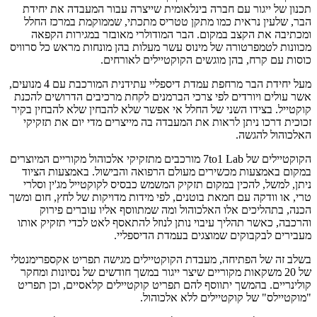
תכנון של ייגור עם חברה בינלאומית שייצרה עבור המעבדה את יחידת
הבר, שלעין נראית כמו מתקן טטריס מתכתי, שממוקמת במרכז החלל
ומכתיבה את הקצב במקום. הבר המודולרי מאובזר במגירות הקפאה
מכוונות לטמפרטורה של מינוס עשר מעלות בהן מונחות מראש כל סרוויס
כוסות עם קרח, בהן מוגשים הקוקטיילים לאורחים.
מעל יחידת הבר מרחפת עמדת דיספליי עתידנית המורכבת עם 4 מנועים,
אשר עולים ויורדים לפי צרכי הברמנים לקחת מרכיבים הדרושים להכנת
קוקטייל. בצידו השני של החלל אי אפשר שלא להבחין שלא להבחין בקיר
זכוכית דרכו ניתן לראות את המעבדה בה מייצרים מדי יום את תזקיקי
האלכוהול להגשה.
הקוקטיילים של 7to1 Lab מורכבים מתזקיקי אלכוהול מקוריים המיוצרים
במקום באמצעות מכשירים מעולם הרפואה והבישול. באמצעות הציוד
ניתן, למשל, להכין במקום תזקיק המשמש כבסיס לקוקטייל מג'ין וסלרי
טרי, או וודקה עם חמאת בוטנים, לפי מידות מדויקות של לחץ, חום ומשך
הכנה, בתהליכים אלו האלכוהול ומה שמתווסף אליו עוברים פירוק
והרכבה, כאשר תהליך עיבוי נותן לנוזל להתאסף לאט לכדי תזקיק אותו
מעבירים לבקבוקים שמוצגים בעמדת הדיספליי.
בשלב זה של הפתיחה, מעבדת הקוקטיילים מגישה תפריט אקספרימנטלי
של 20 משקאות מקוריים שיצר ייגור במשך חודשים של נסיונות ומחקר
קולינריים. בהמשך יתווסף להם תפריט קוקטיילים קלאסיים, וכן תפריט
"מוקטיילס" של קוקטיילים ללא אלכוהול.