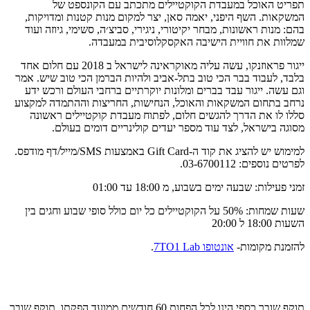
תפריט האוכל במעבדת הקוקטיילים מתכתב עם הקונספט של
המשקאות. השף היפני, יאמה סאן, יצר למקום מנות קטנות ומדויקות,
בהם: מנות ראשונות, מבחר יקיטורי, ניגירי, סביצ׳ה, סשימי, גיוזה ועוד
שמלוות את חוויית הישיבה האקסקלוסיבית במעבדה.
ייגור פראוזנקו, עשה עליה מאוקראינה לישראל ב 2018 עם חלום אחד
בלבד, לעבוד בבר הכי טוב בתל-אביב ולהיות הברמן הכי טוב שיש. אמר
וגם עשה. ייגור עבד בברים ומלונות יוקרתיים ברחבי העולם ורכש ידע
נרחב בתחום המשקאות והאוכל, הנחישות, החריצות וההתמדה למקצוע
סללו לו את הדרך להגשים חלום, לפתוח מעבדת קוקטיילים ראשונה
מסוגה בישראל, לצד עוד מספר יעדים קולינריים דומים בעולם.
למימוש יש להציג את קוד ה-Gift Card באמצעות SMS/מייל/דף מודפס.
לפרטים נוספים: 03-6700112.
זמני פעילות: שבעה ימים בשבוע, מ 18:00 עד 01:00
שעות שמחות: 50% על הקוקטיילים כל יום כולל סופי שבוע וחגים בין
השעות 18:00 ל 20:00
להזמנת מקומות-
אונטופו 7TO1 Lab
.
תוקף שובר כספי הינו לכל הפחות 60 חודשים ממועד הפקתו. תוקף שובר