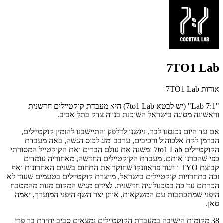
7TO1 Lab
אודות 7TO1 Lab
"7:1 Lab" (יש לבטא 7to1 Lab) היא מעבדת קוקטיילים חדשנית
וראשונה מסוגה בישראל השוכנת בנווה צדק בתל אביב.
אם עד היום נכנסנו לבר, ניגשנו לדלפק והתיישבנו להזמין קוקטיילים,
הברמן לקח אלכוהול ורכיבים, ערבב ומזג לכוס הגשה, באה מעבדת
הקוקטיילים 7to1 Lab ומשנה את עולם הברים ואת הקוקטייל המסורתי
כפי שהכרנו אותם. מעבדת הקוקטיילים החדשה, מאחוריה עומדים
קבוצת TYO ו ייגור פראוזנקו שחוקר את התחום בשנים האחרונות ואף
זכה בתחרויות קוקטיילים בישראל, מייצרת קוקטיילים בטעמים שעוד לא
הכרתם עד כה בטכנולוגיה חדשנית. לצידם מגיש המקום מנות מהמטבח
היפני שמתכתבות עם המשקאות, אותן יצר השף היפני המוערך, יאמה
סאן.
38 מקומות הישיבה במעבדת הקוקטיילים נמצאים סביב יחידת בר פרי