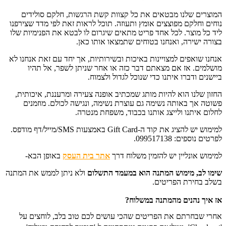
המוצרים שלנו מבטאים את כל קצוות קשת הרגשות, חלקם סולידים
נוחים וחלקם מפוצצים אומץ ותעוזה. תוכל לראות זאת לפי מדד שצירפנו
ליד כל מוצר. לכל אחד פריט מתאים שיגרום לו לבטא את הפנימיות שלו
בצורה ישירה, ואנחנו בטוחים שתמצאו אותו כאן.
אנחנו שואפים למצויינות באיכות ובשירותיות, אך יחד עם זאת אנחנו לא
מושלמים. אז אם מצאתם דבר כזה או אחר שניתן לשפר, אל תהיו
ביישנים ודברו איתנו כדי שנוכל לגדול ולצמוח.
החזון שלנו הוא להיות מותג שמכתיב אופנה צעירה ומרעננת, איכותית,
פשוטה אך באותה נשימה גם עוצרת נשימה, ונגישה לכולם. מוזמנים
לחלום איתנו ולייצג אותנו בכבוד, משפחת מנטרה.
למימוש יש להציג את קוד ה-Gift Card באמצעות SMS/מייל/דף מודפס.
לפרטים נוספים: 099517138.
למימוש אונליין יש להזמין משלוח דרך
אתר בית העסק
באופן הבא-
שימו לב, מימוש המתנה הוא במעמד התשלום
ו
לא ניתן לממש את המתנה
בשלב בחירת הפריטים.
אז איך נהנים מהמתנה במשלוח?
אחרי שבחרתם את הפריטים שהכי עושים לכם טוב בלב, לוחצים על