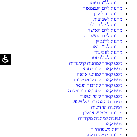
מתנות לל"ג בעומר
מתנות ליום העצמאות
מתנות כחול לבן
מתנות לשבועות
מתנות למזל בתולה
מתנות ליום האישה
מתנות ליום המשפחה
מתנות לולנטיין
מתנות לט"ו באב
מתנות לנובי גוד
מתנות לסילבסטר
גיפט קארד למתנות קולינריות
גיפט קארד לבתי ספא
גיפט קארד למותגי אופנה
גיפט קארד לנופש ולמלונות
גיפט קארד לתרבות ופנאי
גיפט קארד לסדנאות והעשרה
גיפט קארד ליופי וטיפוח
המתנות האהובות של 2025
המתנות החדשות
מתנות במימוש אונליין
רעיונות למתנות מקוריות
גיפט קארד
חוויות משפחתיות
מתנות מומלצות לחג