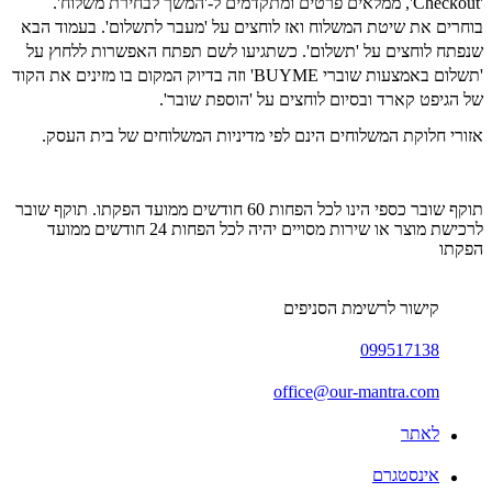
'Checkout', ממלאים פרטים ומתקדמים ל-'המשך לבחירת משלוח'.
בוחרים את שיטת המשלוח ואז לוחצים על 'מעבר לתשלום'. בעמוד הבא
שנפתח לוחצים על 'תשלום'. כשתגיעו לשם תפתח האפשרות ללחוץ על
'תשלום באמצעות שוברי BUYME' וזה בדיוק המקום בו מזינים את הקוד
של הגיפט קארד ובסיום לוחצים על 'הוספת שובר'.
אזורי חלוקת המשלוחים הינם לפי מדיניות המשלוחים של בית העסק.
תוקף שובר כספי הינו לכל הפחות 60 חודשים ממועד הפקתו. תוקף שובר
לרכישת מוצר או שירות מסויים יהיה לכל הפחות 24 חודשים ממועד
הפקתו
קישור לרשימת הסניפים
099517138
office@our-mantra.com
לאתר
אינסטגרם