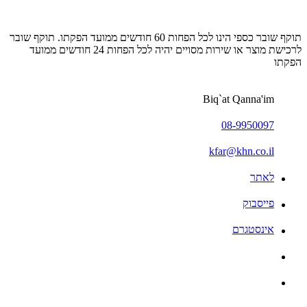
תוקף שובר כספי הינו לכל הפחות 60 חודשים ממועד הפקתו. תוקף שובר
לרכישת מוצר או שירות מסויים יהיה לכל הפחות 24 חודשים ממועד
הפקתו
Biq`at Qanna'im
08-9950097
kfar@khn.co.il
לאתר
פייסבוק
אינסטגרם