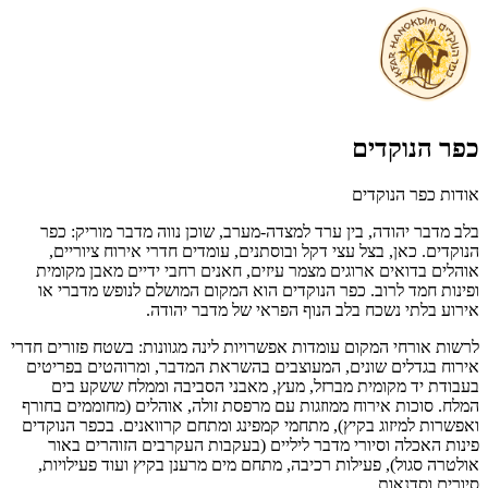
כפר הנוקדים
אודות כפר הנוקדים
בלב מדבר יהודה, בין ערד למצדה-מערב, שוכן נווה מדבר מוריק: כפר
הנוקדים. כאן, בצל עצי דקל ובוסתנים, עומדים חדרי אירוח ציוריים,
אוהלים בדואים ארוגים מצמר עיזים, חאנים רחבי ידיים מאבן מקומית
ופינות חמד לרוב. כפר הנוקדים הוא המקום המושלם לנופש מדברי או
אירוע בלתי נשכח בלב הנוף הפראי של מדבר יהודה.
לרשות אורחי המקום עומדות אפשרויות לינה מגוונות: בשטח פזורים חדרי
אירוח בגדלים שונים, המעוצבים בהשראת המדבר, ומרוהטים בפריטים
בעבודת יד מקומית מברזל, מעץ, מאבני הסביבה וממלח ששקע בים
המלח. סוכות אירוח ממוזגות עם מרפסת זולה, אוהלים (מחוממים בחורף
ואפשרות למיזוג בקיץ), מתחמי קמפינג ומתחם קרוואנים. בכפר הנוקדים
פינות האכלה וסיורי מדבר ליליים (בעקבות העקרבים הזוהרים באור
אולטרה סגול), פעילות רכיבה, מתחם מים מרענן בקיץ ועוד פעילויות,
סיורים וסדנאות.