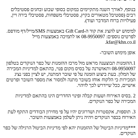
בנוסף, לאורך השנה מתקיימים במקום בסופי שבוע ובחגים פסטיבלים
רבים (פסטיבל מטאורים בקיץ, פסטיבלי משפחות, פסטיבלי בירה ויין,
פעילויות ברוח המדבר ועוד).
למימוש יש להציג את קוד ה-Gift Card באמצעות SMS/מייל/דף מודפס.
לפרטים נוספים: 08-9950097 או לתמיכה באמצעות מייל
.
kfar@khn.co.il
אופן מימוש השובר-
1.ההזמנות תבוצענה מראש מול מרכז ההזמנות של כפר הנוקדים בטלפון
08-9950097 ותאושרנה על בסיס מקום פנוי, בהתאם למדיניות המכירה
של המלון. בעת ביצוע הזמנה על פי שובר המתנה, יש לציין בפני נציג
המכירות כי הלקוח אוחז בשובר מתנה ולמסור את מספר השובר ופרטים
אישיים, ככל שיידרש לכך לזיהוי.
2 .בסיס האירוח ושעות קבלה ופינוי החדרים הינו בהתאם למדיניות
המכירה של כפר הנוקדים.
3. תוספות, אקסטרות ושדרוגים יהיו על פי מחירון הבודדים התקף לעת
האירוח בכפר הנוקדים ויהיה ניתן לשלמן באמצעות השובר.
***מדיניות הביטול של ההזמנות יהא לפי מדיניות הביטול הרגילה של כפר
הנוקדים.