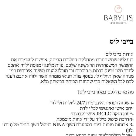
בייבי ליס
אודות בייבי ליס
רגע לפני שתשתחררו ממחלקת היולדות הביתה, אפשרו לעצמכם את
החופשה המשפחתית הראשונה שלכם. צוות מלונאי מנוסה ילווה אתכם
לחדר מלון מפנק ברמת 5 כוכבים ובו תוכלו להנות משינה איכותית וזמן
מנוחה שאין תחליף לו. בנוסף צוות רפואי מומחה אשר ילווה אתכם ויענה
לכם לכל השאלות כדי שתחזרו הביתה בביטחון מלא.
מה מחכה לכם במלון בייבי ליס?
-השגחה רפואית אינטימית 24/7 ליולדת וליילוד
-יחס אישי ואינטימי לכל יולדת
-ייעוץ הנקה IBCLC אישי וקבוצתי
-הדרכת טיפול ביילוד על ידי אחות מוסמכת
-3 ארוחות מזינות ביום במסעדת השף NINA בניהול השף תומר טל (ג'ורג'
וג'ון)
-טיפול רפלקסולוגיה מפנק בספא דריה