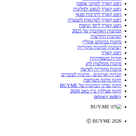
גיפט קארד למותגי אופנה
גיפט קארד לנופש ולמלונות
גיפט קארד לתרבות ופנאי
גיפט קארד לסדנאות והעשרה
גיפט קארד ליופי וטיפוח
המתנות האהובות של 2025
המתנות החדשות
מתנות במימוש אונליין
רעיונות למתנות מקוריות
גיפט קארד
חוויות משפחתיות
מתנות מומלצות לחג
מתנות מקוריות לאישה
חברות וארגונים - מתנות לעובדים
תקנון מתנה משותפת
תקנון נסייני המתנות של BUYME
תקנון פעילות ט"ו באב 2026
privacy policy
Ⓒ BUYME 2026