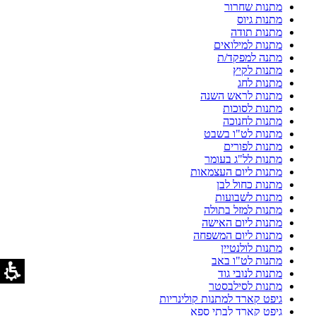
מתנות שחרור
מתנות גיוס
מתנות תודה
מתנות למילואים
מתנה למפקד/ת
מתנות לקיץ
מתנות לחג
מתנות לראש השנה
מתנות לסוכות
מתנות לחנוכה
מתנות לט"ו בשבט
מתנות לפורים
מתנות לל"ג בעומר
מתנות ליום העצמאות
מתנות כחול לבן
מתנות לשבועות
מתנות למזל בתולה
מתנות ליום האישה
מתנות ליום המשפחה
מתנות לולנטיין
מתנות לט"ו באב
מתנות לנובי גוד
מתנות לסילבסטר
גיפט קארד למתנות קולינריות
גיפט קארד לבתי ספא