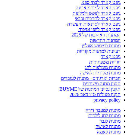
גיפט קארד לבתי ספא
גיפט קארד למותגי אופנה
גיפט קארד לנופש ולמלונות
גיפט קארד לתרבות ופנאי
גיפט קארד לסדנאות והעשרה
גיפט קארד ליופי וטיפוח
המתנות האהובות של 2025
המתנות החדשות
מתנות במימוש אונליין
רעיונות למתנות מקוריות
גיפט קארד
חוויות משפחתיות
מתנות מומלצות לחג
מתנות מקוריות לאישה
חברות וארגונים - מתנות לעובדים
תקנון מתנה משותפת
תקנון נסייני המתנות של BUYME
תקנון פעילות ט"ו באב 2026
privacy policy
מתנות למעבר דירה
מתנות לחג לילדים
מתנות לגבר
מתנות לאישה
מתנות לאמא