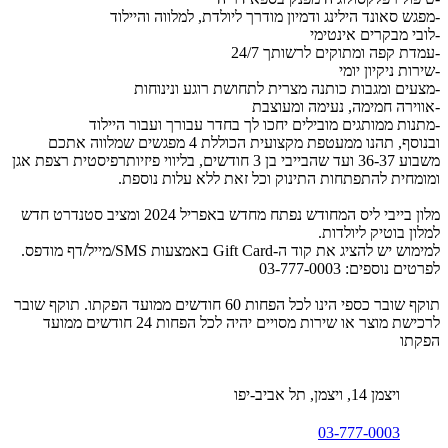
-מפגש סאונד הילינג ודמיון מודרך ליולדת, למלווה והיילוד
-לובי מבקרים אינטימי
-עמדת קפה ומתוקים לרשותך 24/7
-שירות ניקיון יומי
-מצעים ומגבות כותנה מצרית לתחושת רוגע ונינוחות
-אווירה חמימה, נעימה ומעוצבת
-מתנות ממותגים מובילים יחכו לך בחדר עבורך ועבור היילוד
ובנוסף, תהנו ממעטפת מקצועית הכוללת 4 מפגשים שמלווה אתכם
משבוע 36-37 ועד שהבייבי בן 3 חודשים, בליווי פיזיותרפיסטית רצפת אגן
ומומחית להתפתחות התינוק וכל זאת ללא עלות נוספת.
מלון בייבי ליס המחודש נפתח מחדש באפריל 2024 ומציב סטנדרט חדש
למלון בוטיק ליולדות.
למימוש יש להציג את קוד ה-Gift Card באמצעות SMS/מייל/דף מודפס.
לפרטים נוספים: 03-777-0003
תוקף שובר כספי הינו לכל הפחות 60 חודשים ממועד הפקתו. תוקף שובר
לרכישת מוצר או שירות מסויים יהיה לכל הפחות 24 חודשים ממועד
הפקתו
ויצמן 14, ויצמן‬, תל אביב-יפו
03-777-0003