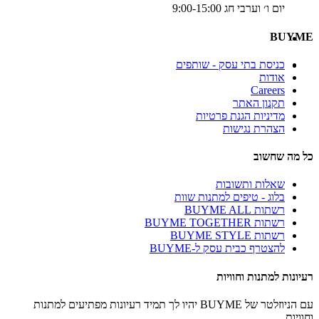
יום ו׳ וערבי חג 9:00-15:00
BUYME
כניסת בתי עסק - שותפים
אודות
Careers
תקנון האתר
מדיניות הגנת פרטיות
הצהרת נגישות
כל מה שחשוב
שאלות ותשובות
בלוג - טיפים למתנות שוות
רשתות BUYME ALL
רשתות BUYME TOGETHER
רשתות BUYME STYLE
להצטרף כבית עסק ל-BUYME
רעיונות למתנות וחוויות
עם הניוזלטר של BUYME יהיו לך תמיד רעיונות מפתיעים למתנות
וחוויות.