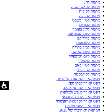
מתנות לחג
מתנות לראש השנה
מתנות לסוכות
מתנות לחנוכה
מתנות לט"ו בשבט
מתנות לפורים
מתנות לל"ג בעומר
מתנות ליום העצמאות
מתנות כחול לבן
מתנות לשבועות
מתנות למזל בתולה
מתנות ליום האישה
מתנות ליום המשפחה
מתנות לולנטיין
מתנות לט"ו באב
מתנות לנובי גוד
מתנות לסילבסטר
גיפט קארד למתנות קולינריות
גיפט קארד לבתי ספא
גיפט קארד למותגי אופנה
גיפט קארד לנופש ולמלונות
גיפט קארד לתרבות ופנאי
גיפט קארד לסדנאות והעשרה
גיפט קארד ליופי וטיפוח
המתנות האהובות של 2025