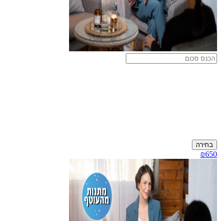
בחירה
₪650