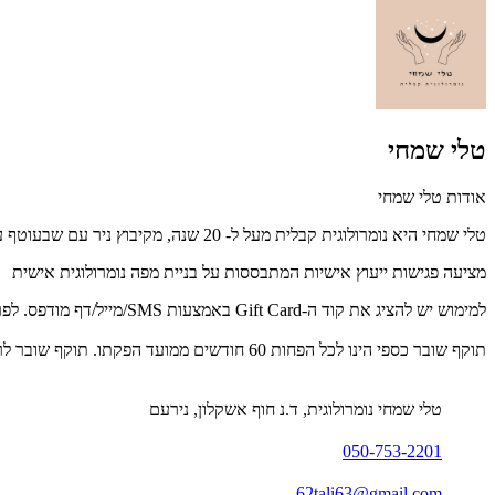
טלי שמחי
אודות טלי שמחי
טלי שמחי היא נומרולוגית קבלית מעל ל- 20 שנה, מקיבוץ ניר עם שבעוטף עזה וקלינקה נוספת בתל-אביב
מציעה פגישות ייעוץ אישיות המתבססות על בניית מפה נומרולוגית אישית
למימוש יש להציג את קוד ה-Gift Card באמצעות SMS/מייל/דף מודפס. לפרטים נוספים: 50-753-2201⁩0.
תוקף שובר כספי הינו לכל הפחות 60 חודשים ממועד הפקתו. תוקף שובר לרכישת מוצר או שירות מסויים יהיה לכל הפחות 24 חודשים ממועד הפקתו
טלי שמחי נומרולוגית, ד.נ חוף אשקלון, נירעם
50-753-2201⁩0
62tali63@gmail.com