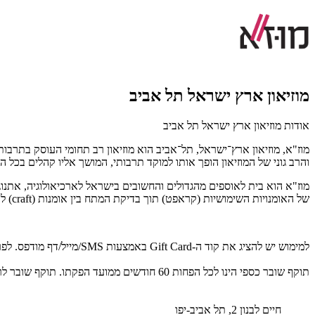
מוזיאון ארץ ישראל תל אביב
אודות מוזיאון ארץ ישראל תל אביב
מוז"א, מוזיאון ארץ־ישראל, תל־אביב הוא מוזיאון רב תחומי העוסק בתרבות
והרב גוני של המוזיאון הופך אותו למוקד תרבותי, המושך אליו קהלים בכל ה
מוז"א הוא בית לאוספים מהגדולים והחשובים בישראל לארכיאולוגיה, אתנוגרפי
של האומנויות השימושיות (קראפט) תוך בדיקת המתח בין אומנות (craft) לאומנות. (art) ככזה, הוא מנסח באופן מתמשך שיח המנציח את הקשר ההדוק המתקיים בין חומר ורוח בתרבות האנושית מאז ומתמיד.
למימוש יש להציג את קוד ה-Gift Card באמצעות SMS/מייל/דף מודפס. לפרטים נוספים: 03-6415244.
תוקף שובר כספי הינו לכל הפחות 60 חודשים ממועד הפקתו. תוקף שובר לרכישת מוצר או שירות מסויים יהיה לכל הפחות 24 חודשים ממועד הפקתו
חיים לבנון 2, תל אביב-יפו