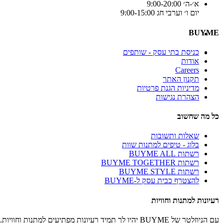
א׳-ה׳ 9:00-20:00
יום ו׳ וערבי חג 9:00-15:00
BUYME
כניסת בתי עסק - שותפים
אודות
Careers
תקנון האתר
מדיניות הגנת פרטיות
הצהרת נגישות
כל מה שחשוב
שאלות ותשובות
בלוג - טיפים למתנות שוות
רשתות BUYME ALL
רשתות BUYME TOGETHER
רשתות BUYME STYLE
להצטרף כבית עסק ל-BUYME
רעיונות למתנות וחוויות
עם הניוזלטר של BUYME יהיו לך תמיד רעיונות מפתיעים למתנות וחוויות.