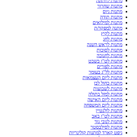
מתנות לחתונה
מתנות שחרור
מתנות גיוס
מתנות תודה
מתנות למילואים
מתנה למפקד/ת
מתנות לקיץ
מתנות לחג
מתנות לראש השנה
מתנות לסוכות
מתנות לחנוכה
מתנות לט"ו בשבט
מתנות לפורים
מתנות לל"ג בעומר
מתנות ליום העצמאות
מתנות כחול לבן
מתנות לשבועות
מתנות למזל בתולה
מתנות ליום האישה
מתנות ליום המשפחה
מתנות לולנטיין
מתנות לט"ו באב
מתנות לנובי גוד
מתנות לסילבסטר
גיפט קארד למתנות קולינריות