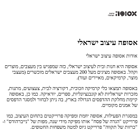
אסופה עיצוב ישראלי
אודות אסופה עיצוב ישראלי
אסופה היא חנות ובית לעיצוב ישראלי, כזה שמפגיש בין מעצבים, מוצרים
וקהל. באסופה מציגים מעל 200 מעצבים ישראלים מוכשרים (מעצבי
מוצר, קרמיקאים, מאיירים ועוד).
באסופה תמצאו כלי קרמיקה וזכוכית, דקורציה לבית, צעצועים, מתנות,
מזכרות ישראליות לא קונבנציונליות, ספרים, יודאיקה. כמו כן, באסופה
קיימת מחלקת ההדפסים הגדולה בארץ, בה ניתן לבחור ולמסגר הדפסים
של אמנים מקומיים.
במסגרת הפעילות, אסופה יוזמת ומפיקה פרוייקטים בתחום העיצוב, כמו
פרוייקט "הגדה של פסח" אותו מפיקה מידי שנה, מפות של "נייברהודס" ו-
"כרזות של תקווה" פרוייקט גיוס למטה משפחות החטופים.