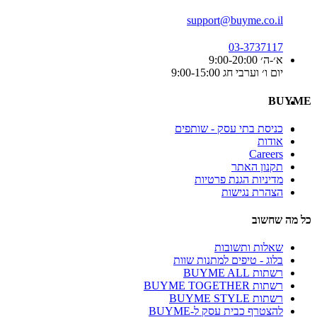
support@buyme.co.il
03-3737117
א׳-ה׳ 9:00-20:00
יום ו׳ וערבי חג 9:00-15:00
BUYME
כניסת בתי עסק - שותפים
אודות
Careers
תקנון האתר
מדיניות הגנת פרטיות
הצהרת נגישות
כל מה שחשוב
שאלות ותשובות
בלוג - טיפים למתנות שוות
רשתות BUYME ALL
רשתות BUYME TOGETHER
רשתות BUYME STYLE
להצטרף כבית עסק ל-BUYME