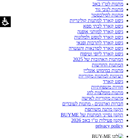
מתנות לט"ו באב
מתנות לנובי גוד
מתנות לסילבסטר
גיפט קארד למתנות קולינריות
גיפט קארד לבתי ספא
גיפט קארד למותגי אופנה
גיפט קארד לנופש ולמלונות
גיפט קארד לתרבות ופנאי
גיפט קארד לסדנאות והעשרה
גיפט קארד ליופי וטיפוח
המתנות האהובות של 2025
המתנות החדשות
מתנות במימוש אונליין
רעיונות למתנות מקוריות
גיפט קארד
חוויות משפחתיות
מתנות מומלצות לחג
מתנות מקוריות לאישה
חברות וארגונים - מתנות לעובדים
תקנון מתנה משותפת
תקנון נסייני המתנות של BUYME
תקנון פעילות ט"ו באב 2026
privacy policy