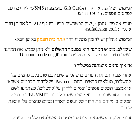
למימוש יש להציג את קוד ה-Gift Card באמצעות SMS/מייל/דף מודפס.
לפרטים נוספים: 054-8109145.
סניפי אסופה : נחמן 2, שוק הפשפשים ביפו | דיזנגוף 212, תל אביב | חנות
אונליין : asufadesign.co.il
למימוש אונליין יש להזמין משלוח דרך
אתר בית העסק
באופן הבא-
שימו לב, מימוש המתנה הוא במעמד התשלום
ו
לא ניתן לממש את המתנה
בשלב בחירת הפריטים או בחלונית 'Discount code or gift card'.
אז איך נהנים מהמתנה במשלוח?
אחרי שבחרתם את הפריטים שהכי עושים לכם טוב בלב, לוחצים על
'לתשלום', ממלאים פרטים ותחת 'Payment' יש לבחור ב'כרטיס אשראי
או אמצעי תשלום נוספים' ובסיום ללחוץ על 'לתשלום'. כשתגיעו לשם
תפתח האפשרות תחת 'אמצעי תשלום' לבחור ב'BUYME' וזה בדיוק
המקום בו מזינים את הקוד של הגיפט קארד ובסיום לוחצים על 'הוספת
שובר'.
אזורי חלוקת המשלוחים הינם לפי מדיניות המשלוחים של בית העסק.