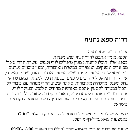
דריה ספא נתניה
אודות דריה ספא נתניה
הספא מזמין אתכם לחוויית גוף ונפש מפנקת.
בספא שלנו תוכלו ליהנות ממגוון טיפולים לגוף ולנפש, עשרת חדרי טיפול
מפוארים ומפנקים, המצוידים במיטות מאובזרות, ומגוון עיסויים מגוונים
כמו עיסוי שוודי, עיסוי רקמות עמוק, עיסוי באבנים חמות, עיסוי תאילנדי,
אירו-ודה, רפלקסולוגיה וטיפולי פנים. בספא תוכלו למצוא חמאם טורקי
גדול ומפנק, מקלחות מאובזרות, סאונה יבשה, חדרי מנוחה עם כיבוד קל
והכול במטרה להטעין אתכם באנרגיות מחודשות לנפש ובעיקר לגוף.
אנחנו מזמינים אתכם לספא מפנק, באווירה קסומה לחוויה בלתי נשכחת.
דריה ספא נתניה הינו ספא מבית רשת ארגמן - רשת הספא היוקרתית
בישראל
למימוש יש לתאם מראש מול הספא ולהציג את קוד ה-Gift Card
באמצעות SMS/מייל/דף מודפס.
שעות הפעילות הן בימי ראשון- שבת (כולל) בין השעות 09:00-18:00