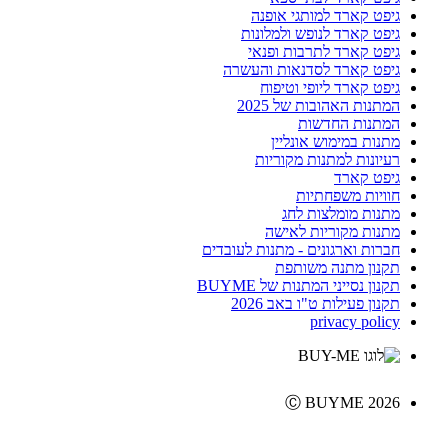
גיפט קארד למותגי אופנה
גיפט קארד לנופש ולמלונות
גיפט קארד לתרבות ופנאי
גיפט קארד לסדנאות והעשרה
גיפט קארד ליופי וטיפוח
המתנות האהובות של 2025
המתנות החדשות
מתנות במימוש אונליין
רעיונות למתנות מקוריות
גיפט קארד
חוויות משפחתיות
מתנות מומלצות לחג
מתנות מקוריות לאישה
חברות וארגונים - מתנות לעובדים
תקנון מתנה משותפת
תקנון נסייני המתנות של BUYME
תקנון פעילות ט"ו באב 2026
privacy policy
Ⓒ BUYME 2026