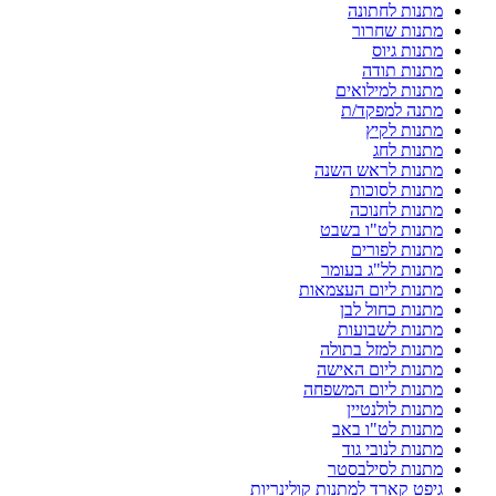
מתנות לחתונה
מתנות שחרור
מתנות גיוס
מתנות תודה
מתנות למילואים
מתנה למפקד/ת
מתנות לקיץ
מתנות לחג
מתנות לראש השנה
מתנות לסוכות
מתנות לחנוכה
מתנות לט"ו בשבט
מתנות לפורים
מתנות לל"ג בעומר
מתנות ליום העצמאות
מתנות כחול לבן
מתנות לשבועות
מתנות למזל בתולה
מתנות ליום האישה
מתנות ליום המשפחה
מתנות לולנטיין
מתנות לט"ו באב
מתנות לנובי גוד
מתנות לסילבסטר
גיפט קארד למתנות קולינריות