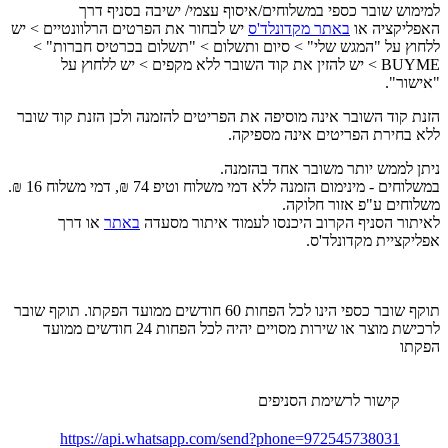
למימוש שובר כספי במשלוחים/איסוף עצמי/ ישיבה בסניף דרך
האפליקציה או
באתר מקדונלד'ס
יש לבחור את הפרטים הרלוונטיים > יש
ללחוץ על "המגש שלי" > סיום ותשלום > "תשלום בכרטיס חברות" >
BUYME > יש להזין את קוד השובר ללא מקפים > יש ללחוץ על
"אישור".
הזנת קוד השובר אינה מוסיפה את הפריטים להזמנה ולכן הזנת קוד שובר
ללא בחירת הפריטים אינה מספיקה.
ניתן לממש יותר משובר אחד בהזמנה.
במשלוחים - מינימום הזמנה ללא דמי משלוח וטיפ 74 ₪, דמי משלוח 16 ₪.
משלוחים ע"פ אזור חלוקה.
לאיתור הסניף הקרוב היכנסו לעמוד איתור מסעדה
באתר
או דרך
אפליקציית מקדונלד'ס.
תוקף שובר כספי הינו לכל הפחות 60 חודשים ממועד הפקתו. תוקף שובר
לרכישת מוצר או שירות מסויים יהיה לכל הפחות 24 חודשים ממועד
הפקתו
קישור לרשימת הסניפים
https://api.whatsapp.com/send?phone=972545738031