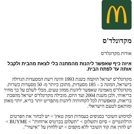
מקדונלד'ס
אודות מקדונלד'ס
איזה כיף שאפשר ליהנות מהמתנה בלי לצאת מהבית ולקבל 
אותה עד לפתח הבית.
מקדונלד'ס ישראל הוקמה בשנת 1993 והינה רשת המסעדות הגדולה
בישראל, המונה כ – 185 מסעדות, מתוכן כיותר מ- 50 מסעדות כשרות.
מקדונלד'ס מאמינה שאפשר ליהנות ממזון טעים, מבלי לשלם על כך מחיר
בריאותי, ולכן משנת 2004 ועד היום, מובילה מקדונלד'ס ישראל מהפכת
בריאות, ומאפשרת לכל לקוחותיה ליהנות מתפריט יותר בריא, יותר מאוזן
ומותאם לטעם הישראלי.
למימוש השובר בסניפים בעמדות המק טאץ' > יש לבחור את הפרטים
הרלוונטיים > סיום ותשלום > "תשלום בכרטיס ארוחות" > BUYME >
יש להזין את קוד השובר ללא מקפים > יש ללחוץ על "אישור".