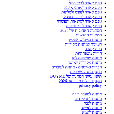
גיפט קארד לבתי ספא
גיפט קארד למותגי אופנה
גיפט קארד לנופש ולמלונות
גיפט קארד לתרבות ופנאי
גיפט קארד לסדנאות והעשרה
גיפט קארד ליופי וטיפוח
המתנות האהובות של 2025
המתנות החדשות
מתנות במימוש אונליין
רעיונות למתנות מקוריות
גיפט קארד
חוויות משפחתיות
מתנות מומלצות לחג
מתנות מקוריות לאישה
חברות וארגונים - מתנות לעובדים
תקנון מתנה משותפת
תקנון נסייני המתנות של BUYME
תקנון פעילות ט"ו באב 2026
privacy policy
מתנות למעבר דירה
מתנות לחג לילדים
מתנות לגבר
מתנות לאישה
מתנות לאמא