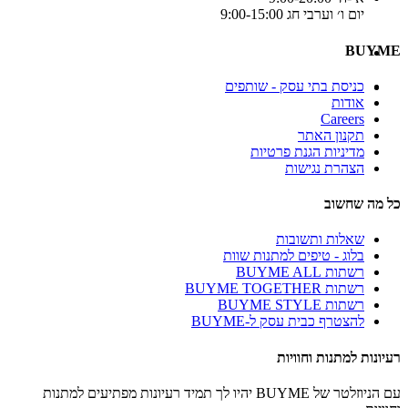
יום ו׳ וערבי חג 9:00-15:00
BUYME
כניסת בתי עסק - שותפים
אודות
Careers
תקנון האתר
מדיניות הגנת פרטיות
הצהרת נגישות
כל מה שחשוב
שאלות ותשובות
בלוג - טיפים למתנות שוות
רשתות BUYME ALL
רשתות BUYME TOGETHER
רשתות BUYME STYLE
להצטרף כבית עסק ל-BUYME
רעיונות למתנות וחוויות
עם הניוזלטר של BUYME יהיו לך תמיד רעיונות מפתיעים למתנות