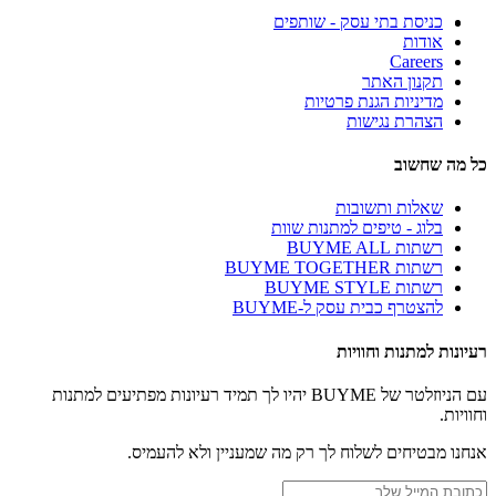
כניסת בתי עסק - שותפים
אודות
Careers
תקנון האתר
מדיניות הגנת פרטיות
הצהרת נגישות
כל מה שחשוב
שאלות ותשובות
בלוג - טיפים למתנות שוות
רשתות BUYME ALL
רשתות BUYME TOGETHER
רשתות BUYME STYLE
להצטרף כבית עסק ל-BUYME
רעיונות למתנות וחוויות
עם הניוזלטר של BUYME יהיו לך תמיד רעיונות מפתיעים למתנות
וחוויות.
אנחנו מבטיחים לשלוח לך רק מה שמעניין ולא להעמיס.