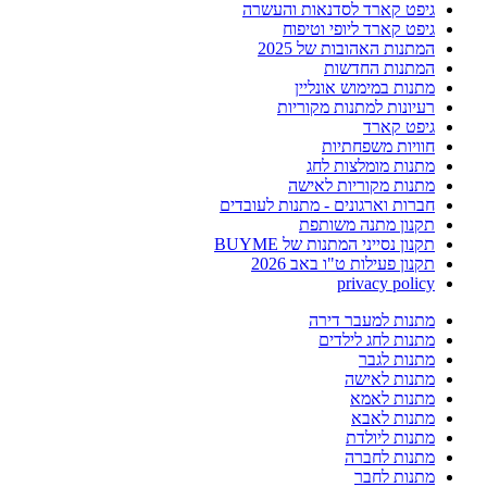
גיפט קארד לסדנאות והעשרה
גיפט קארד ליופי וטיפוח
המתנות האהובות של 2025
המתנות החדשות
מתנות במימוש אונליין
רעיונות למתנות מקוריות
גיפט קארד
חוויות משפחתיות
מתנות מומלצות לחג
מתנות מקוריות לאישה
חברות וארגונים - מתנות לעובדים
תקנון מתנה משותפת
תקנון נסייני המתנות של BUYME
תקנון פעילות ט"ו באב 2026
privacy policy
מתנות למעבר דירה
מתנות לחג לילדים
מתנות לגבר
מתנות לאישה
מתנות לאמא
מתנות לאבא
מתנות ליולדת
מתנות לחברה
מתנות לחבר