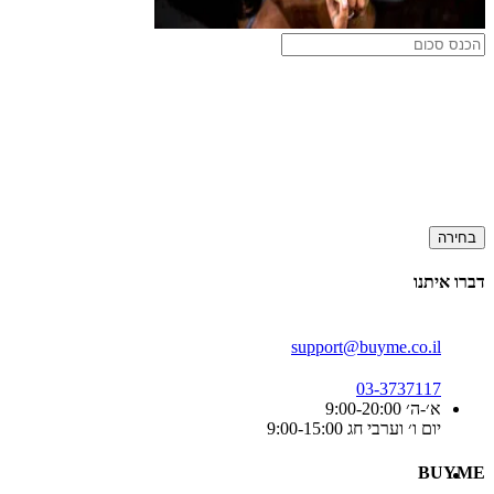
בחירה
דברו איתנו
support@buyme.co.il
03-3737117
א׳-ה׳ 9:00-20:00
יום ו׳ וערבי חג 9:00-15:00
BUYME