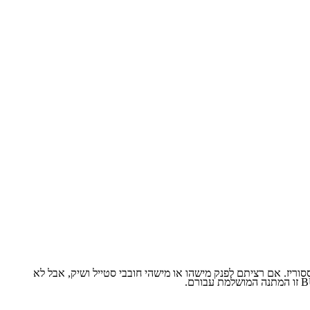
ליים ואקססוריז. אם רציתם לפנק מישהו או מישהי חובבי סטייל ושיק, אבל לא