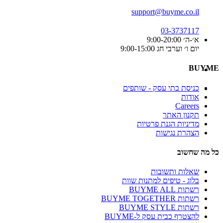
support@buyme.co.il
03-3737117
א׳-ה׳ 9:00-20:00
יום ו׳ וערבי חג 9:00-15:00
BUYME
כניסת בתי עסק - שותפים
אודות
Careers
תקנון האתר
מדיניות הגנת פרטיות
הצהרת נגישות
כל מה שחשוב
שאלות ותשובות
בלוג - טיפים למתנות שוות
רשתות BUYME ALL
רשתות BUYME TOGETHER
רשתות BUYME STYLE
להצטרף כבית עסק ל-BUYME