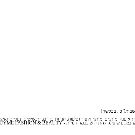
שבות? כן, בבקשה!
ון אדיר של רשתות אופנה, מותגים, מותגי איפור וטיפוח, חנויות בגדים, תכשיטים, נע
ת - BUYME FASHION & BEAUTY זו המתנה המושלמת עבורם.