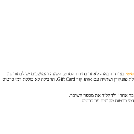
יטי
בצורה הבאה- לאחר בחירת הסרט, השעה והמושבים יש לבחור סוג
כרטיס "מבצעים/הטבות" ולהזין את קוד השובר ללא רווחים/מקפים. לאחר קבלת הכרטיסים לסרט בקופות או בקופות האוטומטיות יש לגשת למזנון לקבלת פופקורן ושתייה עם אותו קוד Gift Card. החבילה לא כוללת דמי כרטוס
ובר אחר" ולהקליד את מספר השובר.