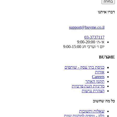
בחירה
דברו איתנו
support@buyme.co.il
03-3737117
א׳-ה׳ 9:00-20:00
יום ו׳ וערבי חג 9:00-15:00
BUYME
כניסת בתי עסק - שותפים
אודות
Careers
תקנון האתר
מדיניות הגנת פרטיות
הצהרת נגישות
כל מה שחשוב
שאלות ותשובות
בלוג - טיפים למתנות שוות