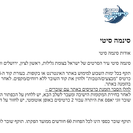
סינמה סיטי
אודות סינמה סיטי
סינמה סיטי
עיר הסרטים של ישראל בצומת גלילות, ראשון לציון, ירושלים ור
תקף בכל ימות השבוע למימוש באתר האינטרנט או בקופות.
בעזרת קוד ה-
rd
בהזמנה באתר.
להלן הסבר הזמנת כרטיסים באתר עם שוברים –
לאחר בחירת המקומות הישיבה ומעבר לשלב הבא, יש ללחוץ על הכפתור האד
שובר זוגי יאפס את היתרה עבור 2 כרטיסים באופן אוטומטי, יש לחזור על הפעולה עבור כל שובר בנפרד. לאחר סיום הזנת כל השוברים, תידרש תוספת דמי כרטוס מקוונים פר כרטיס.
תוקף שובר כספי הינו לכל הפחות 60 חודשים ממועד הפקתו. תוקף שובר לרכישת מוצר או שירות מסויים יהיה לכל הפחות 24 חודשים ממועד הפקתו