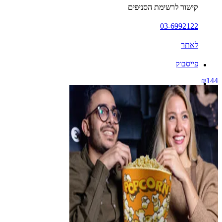
קישור לרשימת הסניפים
03-6992122
לאתר
פייסבוק
₪144