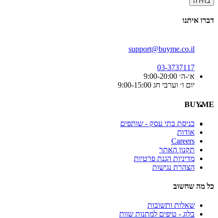
בחירה
דברו איתנו
support@buyme.co.il
03-3737117
א׳-ה׳ 9:00-20:00
יום ו׳ וערבי חג 9:00-15:00
BUYME
כניסת בתי עסק - שותפים
אודות
Careers
תקנון האתר
מדיניות הגנת פרטיות
הצהרת נגישות
כל מה שחשוב
שאלות ותשובות
בלוג - טיפים למתנות שוות