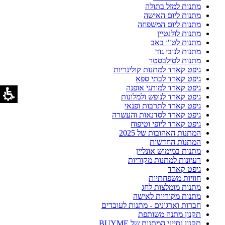
מתנות למזל בתולה
מתנות ליום האישה
מתנות ליום המשפחה
מתנות לולנטיין
מתנות לט"ו באב
מתנות לנובי גוד
מתנות לסילבסטר
גיפט קארד למתנות קולינריות
גיפט קארד לבתי ספא
גיפט קארד למותגי אופנה
גיפט קארד לנופש ולמלונות
גיפט קארד לתרבות ופנאי
גיפט קארד לסדנאות והעשרה
גיפט קארד ליופי וטיפוח
המתנות האהובות של 2025
המתנות החדשות
מתנות במימוש אונליין
רעיונות למתנות מקוריות
גיפט קארד
חוויות משפחתיות
מתנות מומלצות לחג
מתנות מקוריות לאישה
חברות וארגונים - מתנות לעובדים
תקנון מתנה משותפת
תקנון נסייני המתנות של BUYME