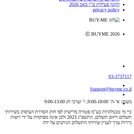
תקנון פעילות ט"ו באב 2026
privacy policy
Ⓒ BUYME 2026
03-3737117
Support@buyme.co.il
מענה: א’-ה’ 9:00-18:00, ו’ וערבי חג 9:00-13:00
ביי מי טכנולוגיות בע"מ פטורה מרישיון לפי חוק הסדרת העיסוק בשירותי
תשלום וייזום תשלום, התשפ"ג 2023 ולכן אינה מפוקחת על ידי רשות
ניירות ערך לעניין שירותי התשלום הניתנים על ידה