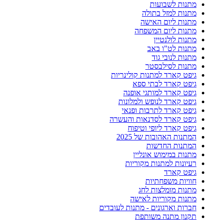
מתנות לשבועות
מתנות למזל בתולה
מתנות ליום האישה
מתנות ליום המשפחה
מתנות לולנטיין
מתנות לט"ו באב
מתנות לנובי גוד
מתנות לסילבסטר
גיפט קארד למתנות קולינריות
גיפט קארד לבתי ספא
גיפט קארד למותגי אופנה
גיפט קארד לנופש ולמלונות
גיפט קארד לתרבות ופנאי
גיפט קארד לסדנאות והעשרה
גיפט קארד ליופי וטיפוח
המתנות האהובות של 2025
המתנות החדשות
מתנות במימוש אונליין
רעיונות למתנות מקוריות
גיפט קארד
חוויות משפחתיות
מתנות מומלצות לחג
מתנות מקוריות לאישה
חברות וארגונים - מתנות לעובדים
תקנון מתנה משותפת