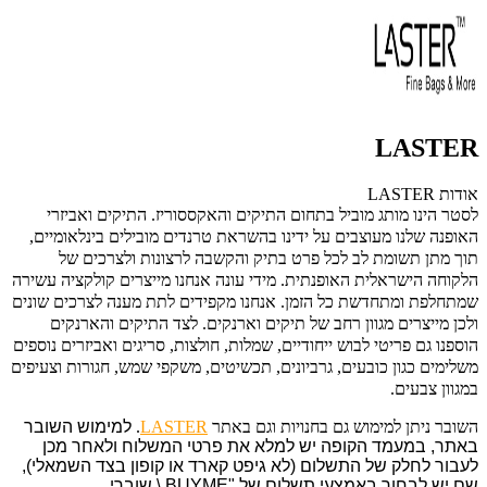
LASTER
אודות LASTER
לסטר הינו מותג מוביל בתחום התיקים והאקססוריז. התיקים ואביזרי
האופנה שלנו מעוצבים על ידינו בהשראת טרנדים מובילים בינלאומיים,
תוך מתן תשומת לב לכל פרט בתיק והקשבה לרצונות ולצרכים של
הלקוחה הישראלית האופנתית. מידי עונה אנחנו מייצרים קולקציה עשירה
שמתחלפת ומתחדשת כל הזמן. אנחנו מקפידים לתת מענה לצרכים שונים
ולכן מייצרים מגוון רחב של תיקים וארנקים. לצד התיקים והארנקים
הוספנו גם פריטי לבוש ייחודיים, שמלות, חולצות, סריגים ואביזרים נוספים
משלימים כגון כובעים, גרביונים, תכשיטים, משקפי שמש, חגורות וצעיפים
במגוון צבעים.
השובר ניתן למימוש גם בחנויות וגם באתר
LASTER
.
למימוש השובר
באתר,
במעמד הקופה יש למלא את פרטי המשלוח ולאחר מכן
לעבור לחלק של התשלום (לא גיפט קארד או קופון בצד השמאלי),
שם יש לבחור באמצעי תשלום של "
BUYME \ שוברי