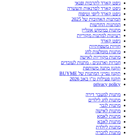
גיפט קארד לתרבות ופנאי
גיפט קארד לסדנאות והעשרה
גיפט קארד ליופי וטיפוח
המתנות האהובות של 2025
המתנות החדשות
מתנות במימוש אונליין
רעיונות למתנות מקוריות
גיפט קארד
חוויות משפחתיות
מתנות מומלצות לחג
מתנות מקוריות לאישה
חברות וארגונים - מתנות לעובדים
תקנון מתנה משותפת
תקנון נסייני המתנות של BUYME
תקנון פעילות ט"ו באב 2026
privacy policy
מתנות למעבר דירה
מתנות לחג לילדים
מתנות לגבר
מתנות לאישה
מתנות לאמא
מתנות לאבא
מתנות ליולדת
מתנות לחברה