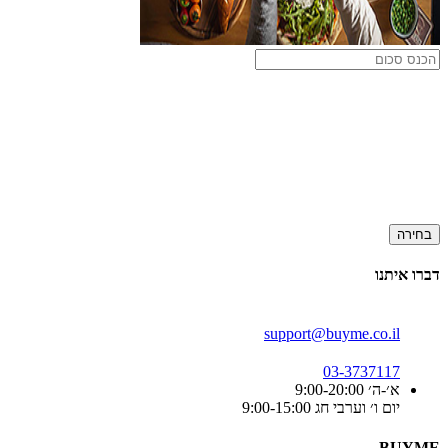
בחירה
דברו איתנו
support@buyme.co.il
03-3737117
א׳-ה׳ 9:00-20:00
יום ו׳ וערבי חג 9:00-15:00
BUYME