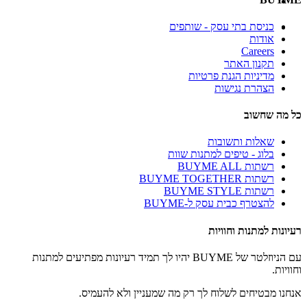
כניסת בתי עסק - שותפים
אודות
Careers
תקנון האתר
מדיניות הגנת פרטיות
הצהרת נגישות
כל מה שחשוב
שאלות ותשובות
בלוג - טיפים למתנות שוות
רשתות BUYME ALL
רשתות BUYME TOGETHER
רשתות BUYME STYLE
להצטרף כבית עסק ל-BUYME
רעיונות למתנות וחוויות
עם הניוזלטר של BUYME יהיו לך תמיד רעיונות מפתיעים למתנות
וחוויות.
אנחנו מבטיחים לשלוח לך רק מה שמעניין ולא להעמיס.