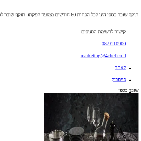
תוקף שובר כספי הינו לכל הפחות 60 חודשים ממועד הפקתו. תוקף שובר לרכישת מוצר או שירות מסויים יהיה לכל הפחות 24 חודשים ממועד הפקתו
קישור לרשימת הסניפים
08-9110900
marketing@4chef.co.il
לאתר
פייסבוק
שובר כספי