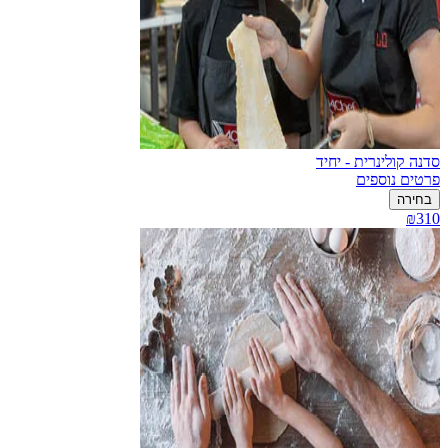
סדנה קולינרית - יחיד
פרטים נוספים
בחירה
₪310