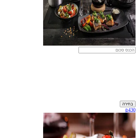
בחירה
₪430