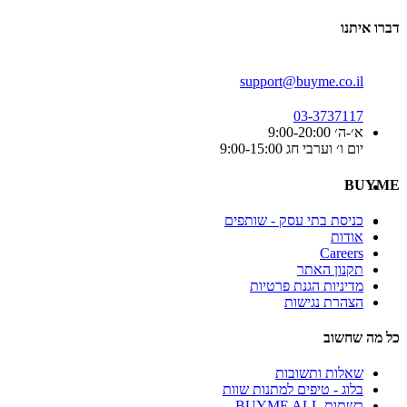
דברו איתנו
support@buyme.co.il
03-3737117
א׳-ה׳ 9:00-20:00
יום ו׳ וערבי חג 9:00-15:00
BUYME
כניסת בתי עסק - שותפים
אודות
Careers
תקנון האתר
מדיניות הגנת פרטיות
הצהרת נגישות
כל מה שחשוב
שאלות ותשובות
בלוג - טיפים למתנות שוות
רשתות BUYME ALL