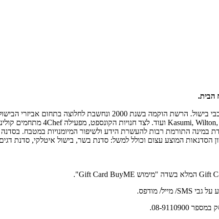
 הבית.
רשת 4Chef הינה רשת חנויות קונספט המתמחה בציוד, כלים ואביזרים לחובבי 
ארה"ב ואסיה, ביניהם: fond, Dr. Otker
חדת במינה התורמת רבות להעשרת הידע ולשיפור המיומנויות במטבח. בסדנה
 הסדנאות המוצע עצום וכולל למשל: סדנת בשר, בישול איטלקי, סדנת דגים, ב
08-911090.