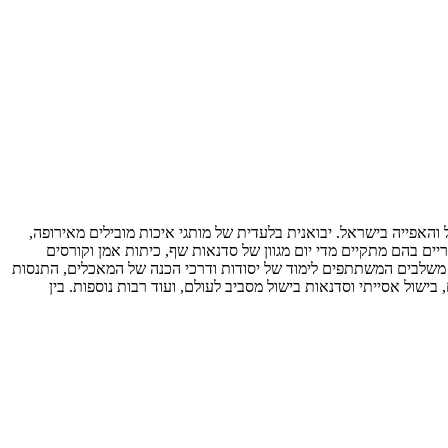
בישול. הרשת הוקמה בשנת 2000 ונחשבת לחלוצה בתחום אביזרי הבישול והאפייה בישראל. יבואנית בלעדית של מותגי איכות מובילים מאירופה,
Kasumi, Wilton, Zenker, Borner, Kunhrikon, Cra ועוד. לצד חנויות הקונספט, מפעילה 4Chef מתחמים קולינריים בהם מתקיים מדי יום מגוון של סדנאות שף, כיתות אמן וקורסים
 משלבים המשתתפים לימוד של יסודות ודרכי הכנה של המאכלים, התנסות
ישול אסייתי וסדנאות בישול מסביב לעולם, ועוד רבות נוספות. בין