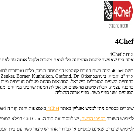
4Chef
אודות 4Chef
איזה כיף שאפשר ליהנות מהמתנה בלי לצאת מהבית ולקבל אותה עד לפתח
בהנחיית השפים המובילים בישראל. הסדנאות מהוות פעילות חווייתית מיו
בהכנה עצמה, קבלת טיפים מהשפים וכן אכילת המנות שהכינו במו ידם. מגוון
הסניפים ישנו סניף כשר- סניף ארנה הרצליה
שוברים כספיים
ניתן לממש אונליין
באתר
4Chef
באמצעות הזנת קוד ה-Gift Card המלא בשדה "מימוש Gift Card BuyME".
למימוש השובר
בסניפי הרשת
, יש למסור את קוד ה-Gift Card המלא המופיע על גבי SMS/ מייל/ מודפס.
למימוש שוברים שאינם כספיים או לבירור אחר יש ליצור קשר עם בית העסק במספר 0