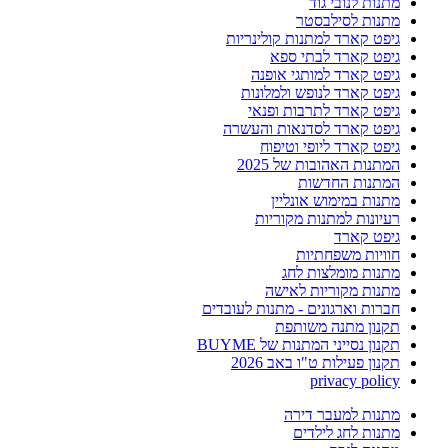
מתנות לנובי גוד
מתנות לסילבסטר
גיפט קארד למתנות קולינריות
גיפט קארד לבתי ספא
גיפט קארד למותגי אופנה
גיפט קארד לנופש ולמלונות
גיפט קארד לתרבות ופנאי
גיפט קארד לסדנאות והעשרה
גיפט קארד ליופי וטיפוח
המתנות האהובות של 2025
המתנות החדשות
מתנות במימוש אונליין
רעיונות למתנות מקוריות
גיפט קארד
חוויות משפחתיות
מתנות מומלצות לחג
מתנות מקוריות לאישה
חברות וארגונים - מתנות לעובדים
תקנון מתנה משותפת
תקנון נסייני המתנות של BUYME
תקנון פעילות ט"ו באב 2026
privacy policy
מתנות למעבר דירה
מתנות לחג לילדים