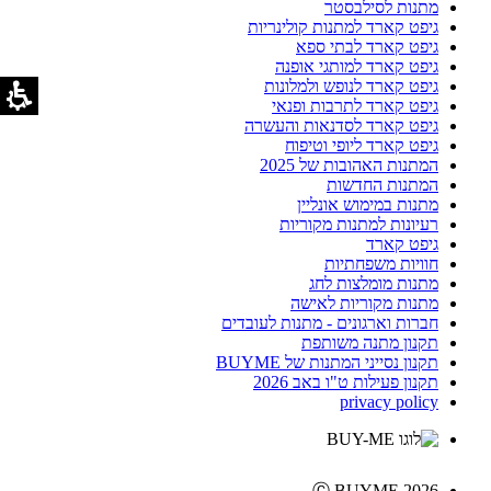
מתנות לסילבסטר
גיפט קארד למתנות קולינריות
גיפט קארד לבתי ספא
גיפט קארד למותגי אופנה
גיפט קארד לנופש ולמלונות
גיפט קארד לתרבות ופנאי
גיפט קארד לסדנאות והעשרה
גיפט קארד ליופי וטיפוח
המתנות האהובות של 2025
המתנות החדשות
מתנות במימוש אונליין
רעיונות למתנות מקוריות
גיפט קארד
חוויות משפחתיות
מתנות מומלצות לחג
מתנות מקוריות לאישה
חברות וארגונים - מתנות לעובדים
תקנון מתנה משותפת
תקנון נסייני המתנות של BUYME
תקנון פעילות ט"ו באב 2026
privacy policy
Ⓒ BUYME 2026