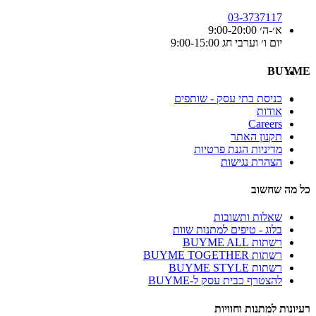
03-3737117
א׳-ה׳ 9:00-20:00
יום ו׳ וערבי חג 9:00-15:00
BUYME
כניסת בתי עסק - שותפים
אודות
Careers
תקנון האתר
מדיניות הגנת פרטיות
הצהרת נגישות
כל מה שחשוב
שאלות ותשובות
בלוג - טיפים למתנות שוות
רשתות BUYME ALL
רשתות BUYME TOGETHER
רשתות BUYME STYLE
להצטרף כבית עסק ל-BUYME
רעיונות למתנות וחוויות