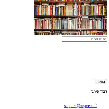
בחירה
דברו איתנו
support@buyme.co.il