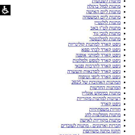
מתנות לשבועות
מתנות למזל בתולה
מתנות ליום האישה
מתנות ליום המשפחה
מתנות לולנטיין
מתנות לט"ו באב
מתנות לנובי גוד
מתנות לסילבסטר
גיפט קארד למתנות קולינריות
גיפט קארד לבתי ספא
גיפט קארד למותגי אופנה
גיפט קארד לנופש ולמלונות
גיפט קארד לתרבות ופנאי
גיפט קארד לסדנאות והעשרה
גיפט קארד ליופי וטיפוח
המתנות האהובות של 2025
המתנות החדשות
מתנות במימוש אונליין
רעיונות למתנות מקוריות
גיפט קארד
חוויות משפחתיות
מתנות מומלצות לחג
מתנות מקוריות לאישה
חברות וארגונים - מתנות לעובדים
תקנון מתנה משותפת