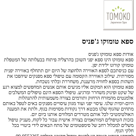
ספא טומוקו ג'פניס
אודות ספא טומוקו ג'פניס
ספא טומוקו הינו ספא יפני השוכן בהרצליה פיתוח בבעלותה של המטפלת
טומוקו קורונו ילידת יפן.
עם כניסתכם לספא האווירה הלחוצה של היום יום תתחלף באווירה יפנית
מסורתית. שילוב האווירה הקסומה עם טיפולי ספא מפנקים שיהפכו את
השהות בספא לחוויה מרעננת, משחררת ובלתי נשכחת.
ספא טומוקו הוא המקום אליו מגיעים אותם אנשים המחפשים למצוא רגע
של שקט ופינוק משחרר ומרגיע. טיפולי הספא הינם טיפולים המשלבים
אלמנטים מהמזרח הרחוק ותורמים בצורה משמעותית להתנהלות
היום-יומית שלנו. עיסוי יפני ועוד מגוון עיסויים מפנקים באים לטפל באותם
מתחים שהגוף שלנו מבטא דרך נקודות מסוימות בגוף, ולתת את המענה
האולטימטיבי לכל אותם מטרדים המלווים אותנו ביום יום.
בזכות הטיפולים המותאמים בצורה אישית עבור כל לקוח, מעניק טיפול
משלים למכלול רחב של סימפטומים של מתח הבאים לידי ביטויי בכל
חלקי הגוף.