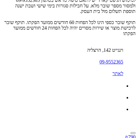
למימוש הגיפט קארד יש לתאם טיפול מראש בטלפון 09-9552365
ולמסור מספר שובר מלא. על חבילות סגורות בימי שישי ושבת ישנה
תוספת תשלום מול בית העסק.
תוקף שובר כספי הינו לכל הפחות 60 חודשים ממועד הפקתו. תוקף שובר
לרכישת מוצר או שירות מסויים יהיה לכל הפחות 24 חודשים ממועד
הפקתו
וינגייט 142, הרצליה
09-9552365
לאתר
₪790