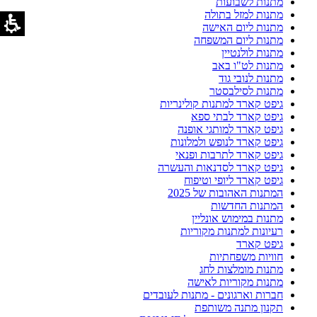
מתנות לשבועות
מתנות למזל בתולה
מתנות ליום האישה
מתנות ליום המשפחה
מתנות לולנטיין
מתנות לט"ו באב
מתנות לנובי גוד
מתנות לסילבסטר
גיפט קארד למתנות קולינריות
גיפט קארד לבתי ספא
גיפט קארד למותגי אופנה
גיפט קארד לנופש ולמלונות
גיפט קארד לתרבות ופנאי
גיפט קארד לסדנאות והעשרה
גיפט קארד ליופי וטיפוח
המתנות האהובות של 2025
המתנות החדשות
מתנות במימוש אונליין
רעיונות למתנות מקוריות
גיפט קארד
חוויות משפחתיות
מתנות מומלצות לחג
מתנות מקוריות לאישה
חברות וארגונים - מתנות לעובדים
תקנון מתנה משותפת