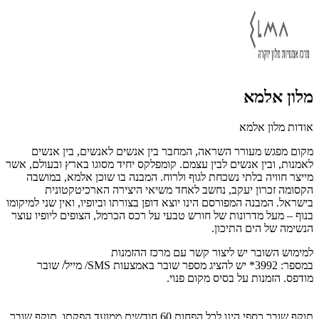
מלון אלמא
אודות מלון אלמא
מקום מפגש מעורר השראה, המחבר בין אנשים לאנשים, בין אנשים
לאמנות, ובין אנשים לבין עצמם. קומפלקס יחיד מסוגו בארץ ובעולם, אשר
מייצר חוויה בלתי נשכחת לגוף ולרוח. המבנה בו שוכן אלמא, במושבה
הקסומה זכרון יעקב, נחשב לאחד משיאי היצירה הארכיטקטונית
בישראל. המבנה המפורסם הינו יוצא דופן בצורתו וביופיו, ואין שני למיקומו
בנוף – מעל מדרונות של חורש טבעי על רכס הכרמל, הצופים ליופיו עוצר
הנשימה של הים התיכון.
למימוש השובר י
ש ליצור קשר עם מרכז ההזמנות
במספר:
3992*
יש
להציג מספר שובר באמצעות SMS/ מייל/ שובר
מודפס. הזמנות על בסיס מקום פנוי.
תוקף שובר כספי הינו לכל הפחות 60 חודשים ממועד הפקתו. תוקף שובר