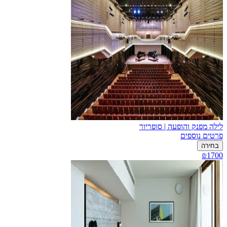
לילה מפנק והופעה | סופריור
פרטים נוספים
בחירה
₪1700