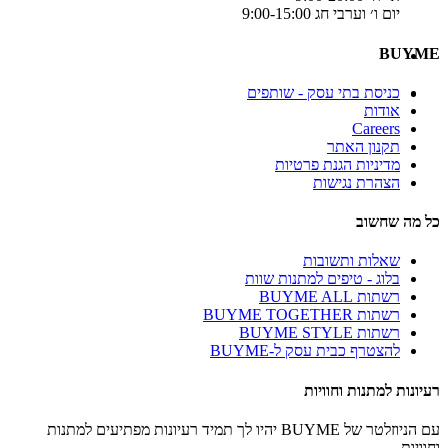
יום ו׳ וערבי חג 9:00-15:00
BUYME
כניסת בתי עסק - שותפים
אודות
Careers
תקנון האתר
מדיניות הגנת פרטיות
הצהרת נגישות
כל מה שחשוב
שאלות ותשובות
בלוג - טיפים למתנות שוות
רשתות BUYME ALL
רשתות BUYME TOGETHER
רשתות BUYME STYLE
להצטרף כבית עסק ל-BUYME
רעיונות למתנות וחוויות
עם הניוזלטר של BUYME יהיו לך תמיד רעיונות מפתיעים למתנות
וחוויות.