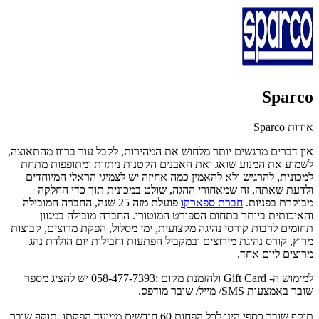
Sparco
אודות Sparco
אין דברים מרגשים יותר מלחוש את המהירות, לקבל עור ברווז מהתאוצה,
לשמוע את המנוע שואג ואת האבנים הקטנות ניתזות ומתופפות מתחת
למכונית, להרגיש ולא להאמין כמה אחיזה יש לצמיגי הראלי המיוחדים
ולדעת שאתה, זה שמאחורי ההגה, שולט במכונית תוך כדי החלקה
מבוקרת בפניות.
חברת ספארקו
פועלת מזה 25 שנה, החברה המובילה
והאיכותית ביותר בתחום הספורט המוטורי. החברה מובילה במגוון
תחומים לרבות קורסי נהיגה מקצועית, ימי מסלול, הפקת מרוצים, קבוצות
מרוץ, קורס נהיגת מירוצים ובמקביל הפתעות וחבילות יום הולדת נהג
מרוצים ליום אחד.
למימוש ה- Gift Card ולהזמנת מקום :058-477-7393
יש להציג מספר
שובר באמצעות SMS/ מייל/ שובר מודפס.
תוקף שובר כספי הינו לכל הפחות 60 חודשים ממועד הפקתו. תוקף שובר