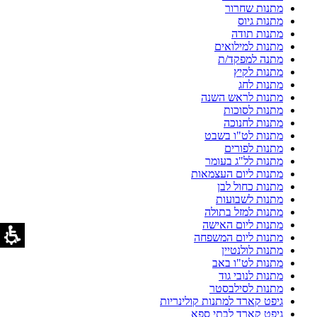
מתנות שחרור
מתנות גיוס
מתנות תודה
מתנות למילואים
מתנה למפקד/ת
מתנות לקיץ
מתנות לחג
מתנות לראש השנה
מתנות לסוכות
מתנות לחנוכה
מתנות לט"ו בשבט
מתנות לפורים
מתנות לל"ג בעומר
מתנות ליום העצמאות
מתנות כחול לבן
מתנות לשבועות
מתנות למזל בתולה
מתנות ליום האישה
מתנות ליום המשפחה
מתנות לולנטיין
מתנות לט"ו באב
מתנות לנובי גוד
מתנות לסילבסטר
גיפט קארד למתנות קולינריות
גיפט קארד לבתי ספא