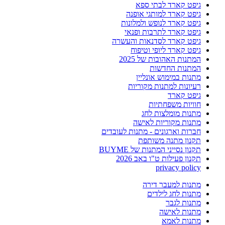
גיפט קארד לבתי ספא
גיפט קארד למותגי אופנה
גיפט קארד לנופש ולמלונות
גיפט קארד לתרבות ופנאי
גיפט קארד לסדנאות והעשרה
גיפט קארד ליופי וטיפוח
המתנות האהובות של 2025
המתנות החדשות
מתנות במימוש אונליין
רעיונות למתנות מקוריות
גיפט קארד
חוויות משפחתיות
מתנות מומלצות לחג
מתנות מקוריות לאישה
חברות וארגונים - מתנות לעובדים
תקנון מתנה משותפת
תקנון נסייני המתנות של BUYME
תקנון פעילות ט"ו באב 2026
privacy policy
מתנות למעבר דירה
מתנות לחג לילדים
מתנות לגבר
מתנות לאישה
מתנות לאמא