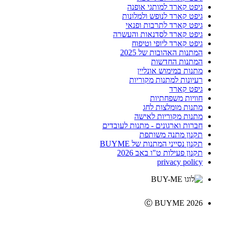
גיפט קארד למותגי אופנה
גיפט קארד לנופש ולמלונות
גיפט קארד לתרבות ופנאי
גיפט קארד לסדנאות והעשרה
גיפט קארד ליופי וטיפוח
המתנות האהובות של 2025
המתנות החדשות
מתנות במימוש אונליין
רעיונות למתנות מקוריות
גיפט קארד
חוויות משפחתיות
מתנות מומלצות לחג
מתנות מקוריות לאישה
חברות וארגונים - מתנות לעובדים
תקנון מתנה משותפת
תקנון נסייני המתנות של BUYME
תקנון פעילות ט"ו באב 2026
privacy policy
Ⓒ BUYME 2026