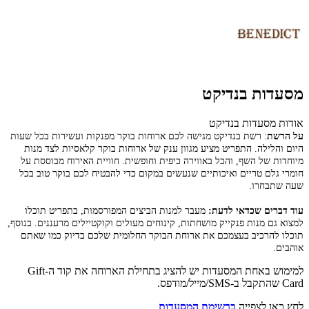
מסעדות בנדיקט
אודות מסעדות בנדיקט
על הרשת
:
רשת בנדיקט מגישה לכם ארוחות בוקר מפנקות ועשירות בכל שעות
היום והלילה. התפריט מציע מגוון ענק של ארוחות בוקר קלאסיות לצד מנות
מיוחדות של השף, והכל באווירה כיפית וחופשית. חוויית האירוח מבוססת על
חומרי גלם טריים ואיכותיים שנעשים במקום כדי להבטיח לכם בוקר טוב בכל
שעה שתבחרו.
עוד דברים שכדאי לדעת:
מעבר למנות הביצים המפורסמות, בתפריט תוכלו
למצוא גם מנות פנקייק מושחתות, קינוחים מעולים וקוקטיילים מרעננים. בנוסף,
תוכלו להרכיב בעצמכם את ארוחת הבוקר החלומית שלכם בדיוק כמו שאתם
אוהבים.
למימוש באחת המסעדות יש להציג בתחילת הארוחה את קוד ה-Gift
Card שהתקבל ב-SMS/מייל/מודפס.
לחץ כאן לצפייה
ברשימת המסעדות
.