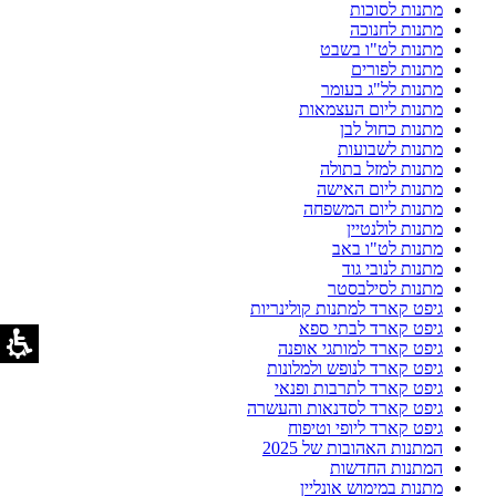
מתנות לסוכות
מתנות לחנוכה
מתנות לט"ו בשבט
מתנות לפורים
מתנות לל"ג בעומר
מתנות ליום העצמאות
מתנות כחול לבן
מתנות לשבועות
מתנות למזל בתולה
מתנות ליום האישה
מתנות ליום המשפחה
מתנות לולנטיין
מתנות לט"ו באב
מתנות לנובי גוד
מתנות לסילבסטר
גיפט קארד למתנות קולינריות
גיפט קארד לבתי ספא
גיפט קארד למותגי אופנה
גיפט קארד לנופש ולמלונות
גיפט קארד לתרבות ופנאי
גיפט קארד לסדנאות והעשרה
גיפט קארד ליופי וטיפוח
המתנות האהובות של 2025
המתנות החדשות
מתנות במימוש אונליין