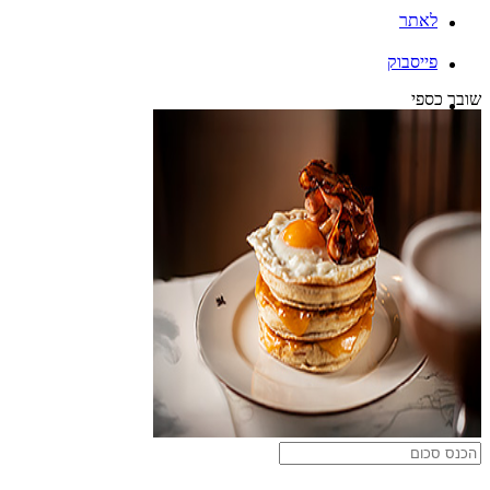
לאתר
פייסבוק
שובר כספי