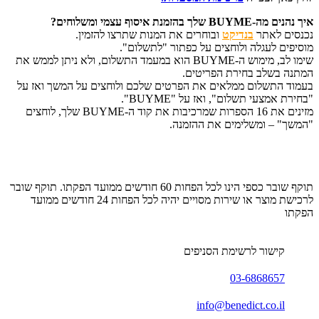
איך נהנים מה-BUYME שלך בהזמנת איסוף עצמי ומשלוחים?
נכנסים לאתר
בנדיקט
ובוחרים את המנות שתרצו להזמין.
מוסיפים לעגלה ולוחצים על כפתור "לתשלום".
שימו לב, מימוש ה-BUYME הוא במעמד התשלום, ולא ניתן לממש את
המתנה בשלב בחירת הפריטים.
בעמוד התשלום ממלאים את הפרטים שלכם ולוחצים על המשך ואז על
"בחירת אמצעי תשלום", ואז על "BUYME".
מזינים את 16 הספרות שמרכיבות את קוד ה-BUYME שלך, לוחצים
"המשך" – ומשלימים את ההזמנה.
תוקף שובר כספי הינו לכל הפחות 60 חודשים ממועד הפקתו. תוקף שובר
לרכישת מוצר או שירות מסויים יהיה לכל הפחות 24 חודשים ממועד
הפקתו
קישור לרשימת הסניפים
03-6868657
info@benedict.co.il