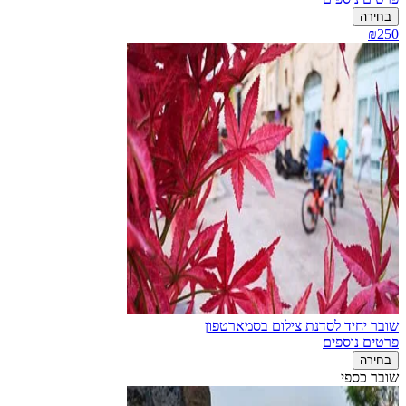
בחירה
₪250
שובר יחיד לסדנת צילום בסמארטפון
פרטים נוספים
בחירה
שובר כספי