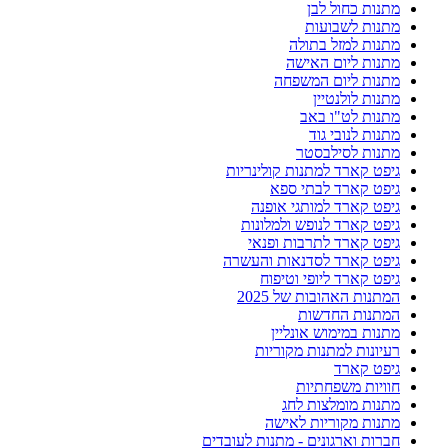
מתנות כחול לבן
מתנות לשבועות
מתנות למזל בתולה
מתנות ליום האישה
מתנות ליום המשפחה
מתנות לולנטיין
מתנות לט"ו באב
מתנות לנובי גוד
מתנות לסילבסטר
גיפט קארד למתנות קולינריות
גיפט קארד לבתי ספא
גיפט קארד למותגי אופנה
גיפט קארד לנופש ולמלונות
גיפט קארד לתרבות ופנאי
גיפט קארד לסדנאות והעשרה
גיפט קארד ליופי וטיפוח
המתנות האהובות של 2025
המתנות החדשות
מתנות במימוש אונליין
רעיונות למתנות מקוריות
גיפט קארד
חוויות משפחתיות
מתנות מומלצות לחג
מתנות מקוריות לאישה
חברות וארגונים - מתנות לעובדים