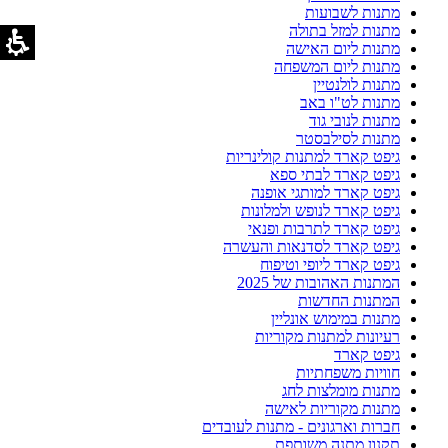
מתנות לשבועות
מתנות למזל בתולה
מתנות ליום האישה
מתנות ליום המשפחה
מתנות לולנטיין
מתנות לט"ו באב
מתנות לנובי גוד
מתנות לסילבסטר
גיפט קארד למתנות קולינריות
גיפט קארד לבתי ספא
גיפט קארד למותגי אופנה
גיפט קארד לנופש ולמלונות
גיפט קארד לתרבות ופנאי
גיפט קארד לסדנאות והעשרה
גיפט קארד ליופי וטיפוח
המתנות האהובות של 2025
המתנות החדשות
מתנות במימוש אונליין
רעיונות למתנות מקוריות
גיפט קארד
חוויות משפחתיות
מתנות מומלצות לחג
מתנות מקוריות לאישה
חברות וארגונים - מתנות לעובדים
תקנון מתנה משותפת