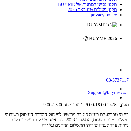
תקנון נסייני המתנות של BUYME
תקנון פעילות ט"ו באב 2026
privacy policy
Ⓒ BUYME 2026
03-3737117
Support@buyme.co.il
מענה: א’-ה’ 9:00-18:00, ו’ וערבי חג 9:00-13:00
ביי מי טכנולוגיות בע"מ פטורה מרישיון לפי חוק הסדרת העיסוק בשירותי
תשלום וייזום תשלום, התשפ"ג 2023 ולכן אינה מפוקחת על ידי רשות
ניירות ערך לעניין שירותי התשלום הניתנים על ידה