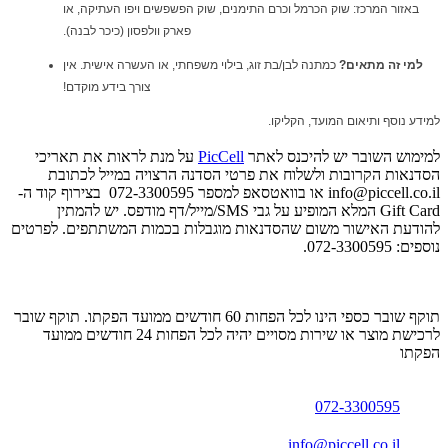
באזור המרכז: שוק הכרמל וכרם התימנים, שוק הפשפשים ויפו העתיקה, או
פארק וולפסון (כיכר לבנה).
למי זה מתאים?
כמתנה לבן/בת זוג, בילוי משפחתי, או העשרה אישית. אין
צורך בידע מוקדם!
למידע נוסף ותיאום המועד, הקליקו.
למימוש השובר יש להיכנס לאתר
PicCell
על מנת לראות את תאריכי
הסדנאות הקרובות ולשלוח את פרטי הסדנה הרצויה במייל לכתובת
info@piccell.co.il
או בוואטסאפ למספר 072-3300595 בצירוף קוד ה-
Gift Card המלא המופיע על גבי SMS/מייל/דף מודפס‎. יש להמתין
להודעת האישור משום שהסדנאות מוגבלות בכמות המשתתפים. לפרטים
נוספים: 072-3300595.
תוקף שובר כספי הינו לכל הפחות 60 חודשים ממועד הפקתו. תוקף שובר
לרכישת מוצר או שירות מסויים יהיה לכל הפחות 24 חודשים ממועד
הפקתו
072-3300595
info@piccell.co.il