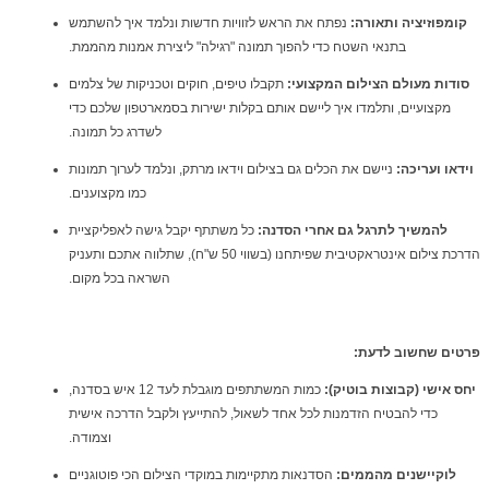
קומפוזיציה ותאורה:
נפתח את הראש לזוויות חדשות ונלמד איך להשתמש
בתנאי השטח כדי להפוך תמונה "רגילה" ליצירת אמנות מהממת.
סודות מעולם הצילום המקצועי:
תקבלו טיפים, חוקים וטכניקות של צלמים
מקצועיים, ותלמדו איך ליישם אותם בקלות ישירות בסמארטפון שלכם כדי
לשדרג כל תמונה.
וידאו ועריכה:
ניישם את הכלים גם בצילום וידאו מרתק, ונלמד לערוך תמונות
כמו מקצוענים.
להמשיך לתרגל גם אחרי הסדנה:
כל משתתף
יקבל
גישה לאפליקציית
הדרכת צילום אינטראקטיבית שפיתחנו (בשווי 50 ש"ח), שתלווה אתכם ותעניק
השראה בכל מקום.
פ
רטים שחשוב לדעת:
יחס אישי (קבוצות בוטיק):
כמות המשתתפים מוגבלת לעד 12 איש בסדנה,
כדי להבטיח הזדמנות לכל אחד לשאול, להתייעץ ולקבל הדרכה אישית
וצמודה.
לוקיישנים מהממים:
הסדנאות מתקיימות במוקדי הצילום הכי פוטוגניים