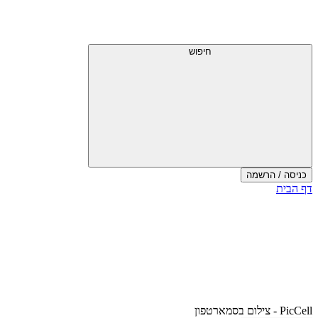
דלג
תפריט
מעל
עליון
תפריט
עליון
חיפוש
כניסה / הרשמה
סוף
דף הבית
אזור
תפריט
עליון
PicCell - צילום בסמארטפון