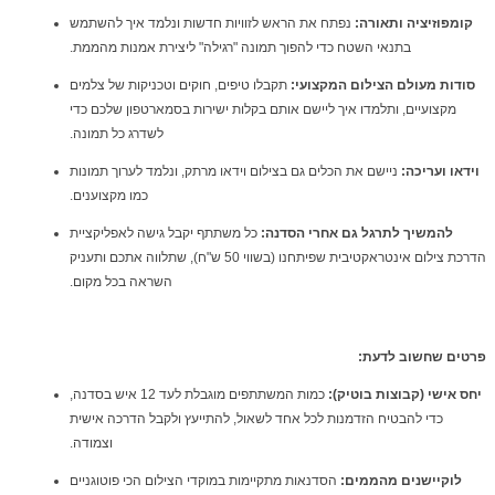
קומפוזיציה ותאורה:
נפתח את הראש לזוויות חדשות ונלמד איך להשתמש
בתנאי השטח כדי להפוך תמונה "רגילה" ליצירת אמנות מהממת.
סודות מעולם הצילום המקצועי:
תקבלו טיפים, חוקים וטכניקות של צלמים
מקצועיים, ותלמדו איך ליישם אותם בקלות ישירות בסמארטפון שלכם כדי
לשדרג כל תמונה.
וידאו ועריכה:
ניישם את הכלים גם בצילום וידאו מרתק, ונלמד לערוך תמונות
כמו מקצוענים.
להמשיך לתרגל גם אחרי הסדנה:
כל משתתף
יקבל
גישה לאפליקציית
הדרכת צילום אינטראקטיבית שפיתחנו (בשווי 50 ש"ח), שתלווה אתכם ותעניק
השראה בכל מקום.
פ
רטים שחשוב לדעת:
יחס אישי (קבוצות בוטיק):
כמות המשתתפים מוגבלת לעד 12 איש בסדנה,
כדי להבטיח הזדמנות לכל אחד לשאול, להתייעץ ולקבל הדרכה אישית
וצמודה.
לוקיישנים מהממים:
הסדנאות מתקיימות במוקדי הצילום הכי פוטוגניים