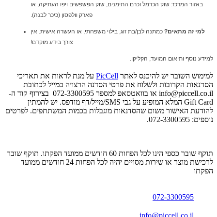
באזור המרכז: שוק הכרמל וכרם התימנים, שוק הפשפשים ויפו העתיקה, או
פארק וולפסון (כיכר לבנה).
למי זה מתאים?
כמתנה לבן/בת זוג, בילוי משפחתי, או העשרה אישית. אין
צורך בידע מוקדם!
למידע נוסף ותיאום המועד, הקליקו.
למימוש השובר יש להיכנס לאתר
PicCell
על מנת לראות את תאריכי
הסדנאות הקרובות ולשלוח את פרטי הסדנה הרצויה במייל לכתובת
info@piccell.co.il
או בוואטסאפ למספר 072-3300595 בצירוף קוד ה-
Gift Card המלא המופיע על גבי SMS/מייל/דף מודפס‎. יש להמתין
להודעת האישור משום שהסדנאות מוגבלות בכמות המשתתפים. לפרטים
נוספים: 072-3300595.
תוקף שובר כספי הינו לכל הפחות 60 חודשים ממועד הפקתו. תוקף שובר
לרכישת מוצר או שירות מסויים יהיה לכל הפחות 24 חודשים ממועד
הפקתו
072-3300595
info@piccell.co.il