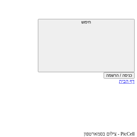
דלג
תפריט
מעל
עליון
תפריט
עליון
חיפוש
כניסה / הרשמה
סוף
דף הבית
אזור
תפריט
עליון
PicCell - צילום בסמארטפון