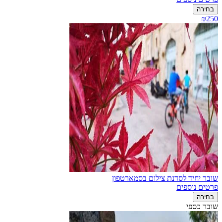
בחירה
₪250
שובר יחיד לסדנת צילום בסמארטפון
פרטים נוספים
בחירה
שובר כספי