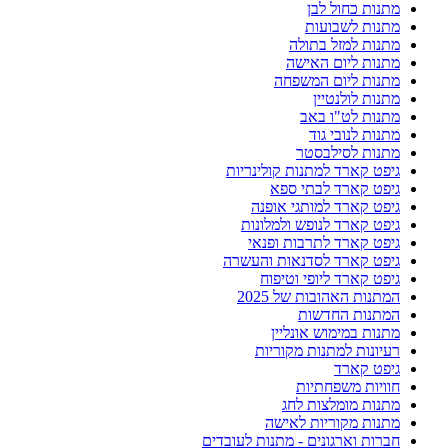
מתנות כחול לבן
מתנות לשבועות
מתנות למזל בתולה
מתנות ליום האישה
מתנות ליום המשפחה
מתנות לולנטיין
מתנות לט"ו באב
מתנות לנובי גוד
מתנות לסילבסטר
גיפט קארד למתנות קולינריות
גיפט קארד לבתי ספא
גיפט קארד למותגי אופנה
גיפט קארד לנופש ולמלונות
גיפט קארד לתרבות ופנאי
גיפט קארד לסדנאות והעשרה
גיפט קארד ליופי וטיפוח
המתנות האהובות של 2025
המתנות החדשות
מתנות במימוש אונליין
רעיונות למתנות מקוריות
גיפט קארד
חוויות משפחתיות
מתנות מומלצות לחג
מתנות מקוריות לאישה
חברות וארגונים - מתנות לעובדים