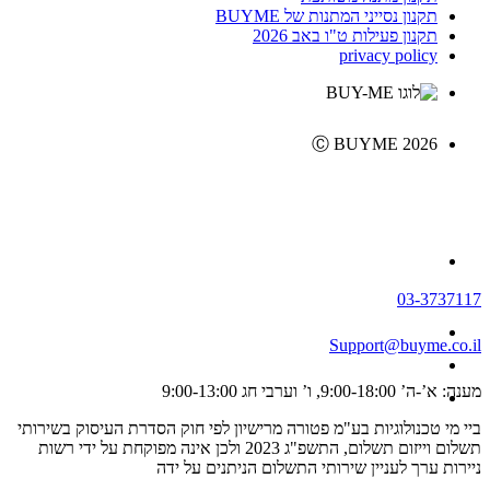
תקנון נסייני המתנות של BUYME
תקנון פעילות ט"ו באב 2026
privacy policy
Ⓒ BUYME 2026
03-3737117
Support@buyme.co.il
מענה: א’-ה’ 9:00-18:00, ו’ וערבי חג 9:00-13:00
ביי מי טכנולוגיות בע"מ פטורה מרישיון לפי חוק הסדרת העיסוק בשירותי
תשלום וייזום תשלום, התשפ"ג 2023 ולכן אינה מפוקחת על ידי רשות
ניירות ערך לעניין שירותי התשלום הניתנים על ידה