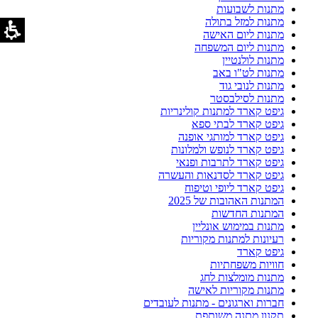
מתנות לשבועות
מתנות למזל בתולה
מתנות ליום האישה
מתנות ליום המשפחה
מתנות לולנטיין
מתנות לט"ו באב
מתנות לנובי גוד
מתנות לסילבסטר
גיפט קארד למתנות קולינריות
גיפט קארד לבתי ספא
גיפט קארד למותגי אופנה
גיפט קארד לנופש ולמלונות
גיפט קארד לתרבות ופנאי
גיפט קארד לסדנאות והעשרה
גיפט קארד ליופי וטיפוח
המתנות האהובות של 2025
המתנות החדשות
מתנות במימוש אונליין
רעיונות למתנות מקוריות
גיפט קארד
חוויות משפחתיות
מתנות מומלצות לחג
מתנות מקוריות לאישה
חברות וארגונים - מתנות לעובדים
תקנון מתנה משותפת