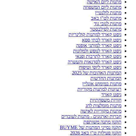
מתנות ליום האישה
מתנות ליום המשפחה
מתנות לולנטיין
מתנות לט"ו באב
מתנות לנובי גוד
מתנות לסילבסטר
גיפט קארד למתנות קולינריות
גיפט קארד לבתי ספא
גיפט קארד למותגי אופנה
גיפט קארד לנופש ולמלונות
גיפט קארד לתרבות ופנאי
גיפט קארד לסדנאות והעשרה
גיפט קארד ליופי וטיפוח
המתנות האהובות של 2025
המתנות החדשות
מתנות במימוש אונליין
רעיונות למתנות מקוריות
גיפט קארד
חוויות משפחתיות
מתנות מומלצות לחג
מתנות מקוריות לאישה
חברות וארגונים - מתנות לעובדים
תקנון מתנה משותפת
תקנון נסייני המתנות של BUYME
תקנון פעילות ט"ו באב 2026