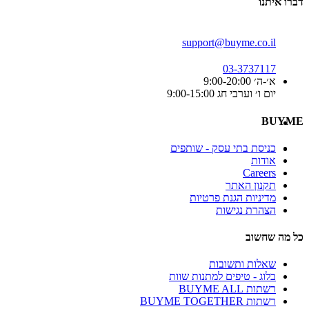
דברו איתנו
support@buyme.co.il
03-3737117
א׳-ה׳ 9:00-20:00
יום ו׳ וערבי חג 9:00-15:00
BUYME
כניסת בתי עסק - שותפים
אודות
Careers
תקנון האתר
מדיניות הגנת פרטיות
הצהרת נגישות
כל מה שחשוב
שאלות ותשובות
בלוג - טיפים למתנות שוות
רשתות BUYME ALL
רשתות BUYME TOGETHER