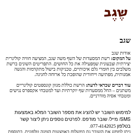
שגב
אודות שגב
על המקום:
רשת המסעדות של השף משה שגב, המציעה חוויה קולינרית
יצירתית וצבעונית שמפעילה את כל החושים. התפריטים השונים ברשת
משלבים בין חומרי גלם איכותיים, טכניקות בישול מתקדמות והגשה
אמנותית, מפתיעה וייחודית שהופכת כל ארוחה לחגיגה.
עוד דברים שכדאי לדעת:
הרשת כוללת מגוון קונספטים קולינריים
משתנים – החל ממסעדות שף יוקרתיות ועד למטבחי אקספרס נגישים
ומטבחי אסיה מודרניים.
למימוש השובר יש להציג את מספר השובר המלא באמצעות
SMS/ מייל/ שובר מודפס. לפרטים נוספים ניתן ליצור קשר
בטלפון
077-4142025.
ניתן לממש את השובר גם במשלוח באמצעות הזמנה טלפונית, בתוספת