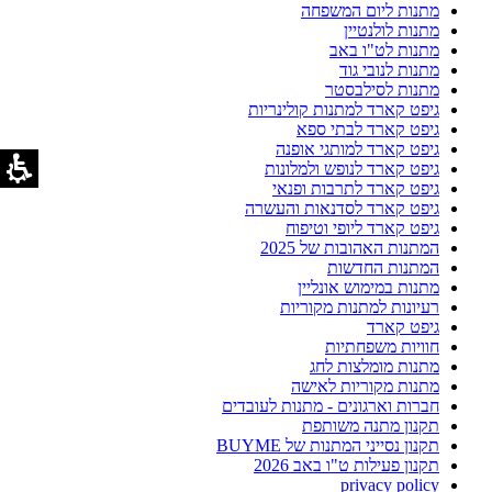
מתנות ליום המשפחה
מתנות לולנטיין
מתנות לט"ו באב
מתנות לנובי גוד
מתנות לסילבסטר
גיפט קארד למתנות קולינריות
גיפט קארד לבתי ספא
גיפט קארד למותגי אופנה
גיפט קארד לנופש ולמלונות
גיפט קארד לתרבות ופנאי
גיפט קארד לסדנאות והעשרה
גיפט קארד ליופי וטיפוח
המתנות האהובות של 2025
המתנות החדשות
מתנות במימוש אונליין
רעיונות למתנות מקוריות
גיפט קארד
חוויות משפחתיות
מתנות מומלצות לחג
מתנות מקוריות לאישה
חברות וארגונים - מתנות לעובדים
תקנון מתנה משותפת
תקנון נסייני המתנות של BUYME
תקנון פעילות ט"ו באב 2026
privacy policy