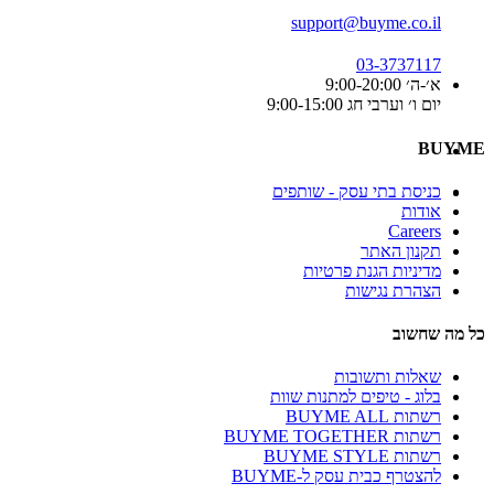
support@buyme.co.il
03-3737117
א׳-ה׳ 9:00-20:00
יום ו׳ וערבי חג 9:00-15:00
BUYME
כניסת בתי עסק - שותפים
אודות
Careers
תקנון האתר
מדיניות הגנת פרטיות
הצהרת נגישות
כל מה שחשוב
שאלות ותשובות
בלוג - טיפים למתנות שוות
רשתות BUYME ALL
רשתות BUYME TOGETHER
רשתות BUYME STYLE
להצטרף כבית עסק ל-BUYME