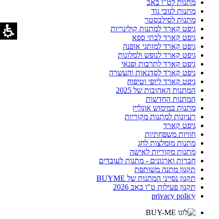
מתנות לט"ו באב
מתנות לנובי גוד
מתנות לסילבסטר
גיפט קארד למתנות קולינריות
גיפט קארד לבתי ספא
גיפט קארד למותגי אופנה
גיפט קארד לנופש ולמלונות
גיפט קארד לתרבות ופנאי
גיפט קארד לסדנאות והעשרה
גיפט קארד ליופי וטיפוח
המתנות האהובות של 2025
המתנות החדשות
מתנות במימוש אונליין
רעיונות למתנות מקוריות
גיפט קארד
חוויות משפחתיות
מתנות מומלצות לחג
מתנות מקוריות לאישה
חברות וארגונים - מתנות לעובדים
תקנון מתנה משותפת
תקנון נסייני המתנות של BUYME
תקנון פעילות ט"ו באב 2026
privacy policy