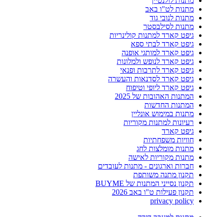
מתנות לולנטיין
מתנות לט"ו באב
מתנות לנובי גוד
מתנות לסילבסטר
גיפט קארד למתנות קולינריות
גיפט קארד לבתי ספא
גיפט קארד למותגי אופנה
גיפט קארד לנופש ולמלונות
גיפט קארד לתרבות ופנאי
גיפט קארד לסדנאות והעשרה
גיפט קארד ליופי וטיפוח
המתנות האהובות של 2025
המתנות החדשות
מתנות במימוש אונליין
רעיונות למתנות מקוריות
גיפט קארד
חוויות משפחתיות
מתנות מומלצות לחג
מתנות מקוריות לאישה
חברות וארגונים - מתנות לעובדים
תקנון מתנה משותפת
תקנון נסייני המתנות של BUYME
תקנון פעילות ט"ו באב 2026
privacy policy