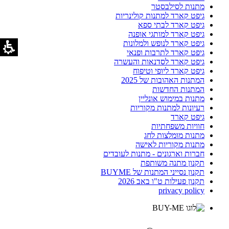
מתנות לסילבסטר
גיפט קארד למתנות קולינריות
גיפט קארד לבתי ספא
גיפט קארד למותגי אופנה
גיפט קארד לנופש ולמלונות
גיפט קארד לתרבות ופנאי
גיפט קארד לסדנאות והעשרה
גיפט קארד ליופי וטיפוח
המתנות האהובות של 2025
המתנות החדשות
מתנות במימוש אונליין
רעיונות למתנות מקוריות
גיפט קארד
חוויות משפחתיות
מתנות מומלצות לחג
מתנות מקוריות לאישה
חברות וארגונים - מתנות לעובדים
תקנון מתנה משותפת
תקנון נסייני המתנות של BUYME
תקנון פעילות ט"ו באב 2026
privacy policy