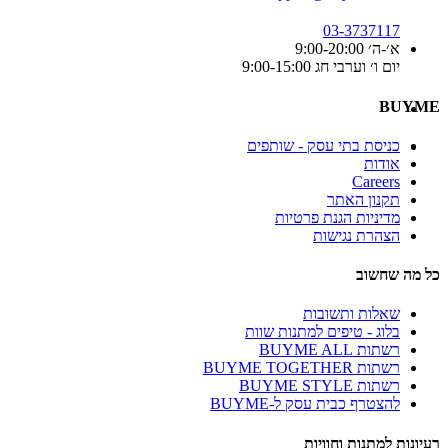
03-3737117
א׳-ה׳ 9:00-20:00
יום ו׳ וערבי חג 9:00-15:00
BUYME
כניסת בתי עסק - שותפים
אודות
Careers
תקנון האתר
מדיניות הגנת פרטיות
הצהרת נגישות
כל מה שחשוב
שאלות ותשובות
בלוג - טיפים למתנות שוות
רשתות BUYME ALL
רשתות BUYME TOGETHER
רשתות BUYME STYLE
להצטרף כבית עסק ל-BUYME
רעיונות למתנות וחוויות