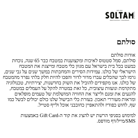
סולתם
אודות סולתם
סולתם, סמל סטטוס לאיכות ומקצוענות במטבח כבר 65 שנה, נוכחת
כמעט בכל בית בישראל עם מגוון כלי מטבח ומייצגת את המטבח
הישראלי של כולנו. עמידות הסירים והמחבתות במשך שנים על גבי שנים,
גרמו לכך שהכלים עברו מדור לדור והפכו להיות חלק בלתי נפרד מהמטבח
של כולנו. אנו מקפידים להוביל את השוק בחדשנות, יצירתיות, טכנולוגיה
מתקדמת ונועזות עיצובית, כל זאת במטרה להקל על העמלים במטבח,
להנעים את זמנם ולייצר את החוויה המושלמת של טעמים מופלאים
ומראות מעוררי תאבון. בעזרת כלי הבישול שלנו כולם יכולים לבשל כמו
שף, לחוש כפודיז ולהתאפיין כחובבני אוכל ולייף סטייל.
למימוש בסניפי הרשת יש להציג את קוד ה-Gift Card באמצעות
SMS/מייל/דף מודפס.