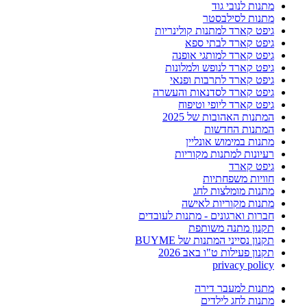
מתנות לנובי גוד
מתנות לסילבסטר
גיפט קארד למתנות קולינריות
גיפט קארד לבתי ספא
גיפט קארד למותגי אופנה
גיפט קארד לנופש ולמלונות
גיפט קארד לתרבות ופנאי
גיפט קארד לסדנאות והעשרה
גיפט קארד ליופי וטיפוח
המתנות האהובות של 2025
המתנות החדשות
מתנות במימוש אונליין
רעיונות למתנות מקוריות
גיפט קארד
חוויות משפחתיות
מתנות מומלצות לחג
מתנות מקוריות לאישה
חברות וארגונים - מתנות לעובדים
תקנון מתנה משותפת
תקנון נסייני המתנות של BUYME
תקנון פעילות ט"ו באב 2026
privacy policy
מתנות למעבר דירה
מתנות לחג לילדים