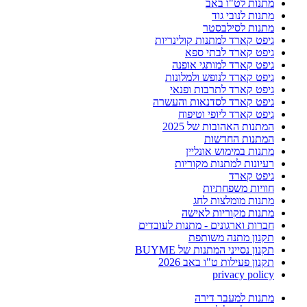
מתנות לט"ו באב
מתנות לנובי גוד
מתנות לסילבסטר
גיפט קארד למתנות קולינריות
גיפט קארד לבתי ספא
גיפט קארד למותגי אופנה
גיפט קארד לנופש ולמלונות
גיפט קארד לתרבות ופנאי
גיפט קארד לסדנאות והעשרה
גיפט קארד ליופי וטיפוח
המתנות האהובות של 2025
המתנות החדשות
מתנות במימוש אונליין
רעיונות למתנות מקוריות
גיפט קארד
חוויות משפחתיות
מתנות מומלצות לחג
מתנות מקוריות לאישה
חברות וארגונים - מתנות לעובדים
תקנון מתנה משותפת
תקנון נסייני המתנות של BUYME
תקנון פעילות ט"ו באב 2026
privacy policy
מתנות למעבר דירה