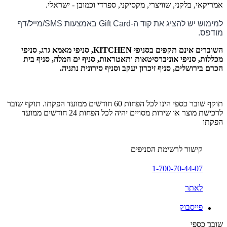
אמריקאי, בלקני, שוויצרי, מקסיקני, ספרדי וכמובן - ישראלי.
למימוש יש להציג את קוד ה-Gift Card באמצעות SMS/מייל/דף
מודפס.
השוברים אינם תקפים בסניפי KITCHEN, סניפי מאמא גרג, סניפי
מכללות, סניפי אוניברסיטאות ותאטראות, סניף ים המלח, סניף בית
הכרם בירושלים, סניף זיכרון יעקב וסניף סירונית נתניה.
תוקף שובר כספי הינו לכל הפחות 60 חודשים ממועד הפקתו. תוקף שובר
לרכישת מוצר או שירות מסויים יהיה לכל הפחות 24 חודשים ממועד
הפקתו
קישור לרשימת הסניפים
1-700-70-44-07
לאתר
פייסבוק
שובר כספי