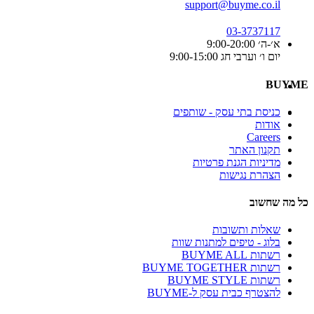
support@buyme.co.il
03-3737117
א׳-ה׳ 9:00-20:00
יום ו׳ וערבי חג 9:00-15:00
BUYME
כניסת בתי עסק - שותפים
אודות
Careers
תקנון האתר
מדיניות הגנת פרטיות
הצהרת נגישות
כל מה שחשוב
שאלות ותשובות
בלוג - טיפים למתנות שוות
רשתות BUYME ALL
רשתות BUYME TOGETHER
רשתות BUYME STYLE
להצטרף כבית עסק ל-BUYME