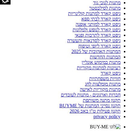
מתנות לנובי גוד
מתנות לסילבסטר
גיפט קארד למתנות קולינריות
גיפט קארד לבתי ספא
גיפט קארד למותגי אופנה
גיפט קארד לנופש ולמלונות
גיפט קארד לתרבות ופנאי
גיפט קארד לסדנאות והעשרה
גיפט קארד ליופי וטיפוח
המתנות האהובות של 2025
המתנות החדשות
מתנות במימוש אונליין
רעיונות למתנות מקוריות
גיפט קארד
חוויות משפחתיות
מתנות מומלצות לחג
מתנות מקוריות לאישה
חברות וארגונים - מתנות לעובדים
תקנון מתנה משותפת
תקנון נסייני המתנות של BUYME
תקנון פעילות ט"ו באב 2026
privacy policy