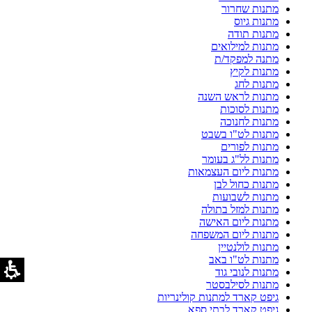
מתנות שחרור
מתנות גיוס
מתנות תודה
מתנות למילואים
מתנה למפקד/ת
מתנות לקיץ
מתנות לחג
מתנות לראש השנה
מתנות לסוכות
מתנות לחנוכה
מתנות לט"ו בשבט
מתנות לפורים
מתנות לל"ג בעומר
מתנות ליום העצמאות
מתנות כחול לבן
מתנות לשבועות
מתנות למזל בתולה
מתנות ליום האישה
מתנות ליום המשפחה
מתנות לולנטיין
מתנות לט"ו באב
מתנות לנובי גוד
מתנות לסילבסטר
גיפט קארד למתנות קולינריות
גיפט קארד לבתי ספא