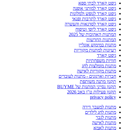
גיפט קארד לבתי ספא
גיפט קארד למותגי אופנה
גיפט קארד לנופש ולמלונות
גיפט קארד לתרבות ופנאי
גיפט קארד לסדנאות והעשרה
גיפט קארד ליופי וטיפוח
המתנות האהובות של 2025
המתנות החדשות
מתנות במימוש אונליין
רעיונות למתנות מקוריות
גיפט קארד
חוויות משפחתיות
מתנות מומלצות לחג
מתנות מקוריות לאישה
חברות וארגונים - מתנות לעובדים
תקנון מתנה משותפת
תקנון נסייני המתנות של BUYME
תקנון פעילות ט"ו באב 2026
privacy policy
מתנות למעבר דירה
מתנות לחג לילדים
מתנות לגבר
מתנות לאישה
מתנות לאמא