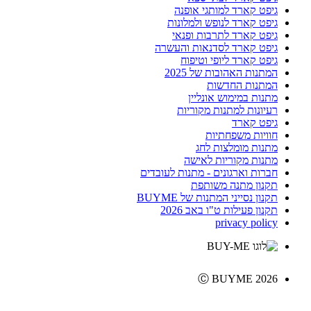
גיפט קארד למותגי אופנה
גיפט קארד לנופש ולמלונות
גיפט קארד לתרבות ופנאי
גיפט קארד לסדנאות והעשרה
גיפט קארד ליופי וטיפוח
המתנות האהובות של 2025
המתנות החדשות
מתנות במימוש אונליין
רעיונות למתנות מקוריות
גיפט קארד
חוויות משפחתיות
מתנות מומלצות לחג
מתנות מקוריות לאישה
חברות וארגונים - מתנות לעובדים
תקנון מתנה משותפת
תקנון נסייני המתנות של BUYME
תקנון פעילות ט"ו באב 2026
privacy policy
Ⓒ BUYME 2026