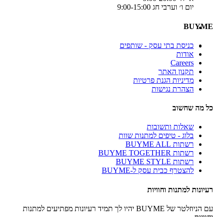
יום ו׳ וערבי חג 9:00-15:00
BUYME
כניסת בתי עסק - שותפים
אודות
Careers
תקנון האתר
מדיניות הגנת פרטיות
הצהרת נגישות
כל מה שחשוב
שאלות ותשובות
בלוג - טיפים למתנות שוות
רשתות BUYME ALL
רשתות BUYME TOGETHER
רשתות BUYME STYLE
להצטרף כבית עסק ל-BUYME
רעיונות למתנות וחוויות
עם הניוזלטר של BUYME יהיו לך תמיד רעיונות מפתיעים למתנות