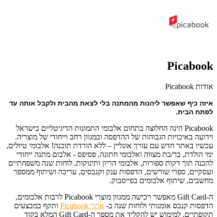
Picabook
אודות Picabook
איזה כיף שאפשר ליהנות מהמתנה בלי לצאת מהבית ולקבל אותה עד
לפתח הבית.
Picabook הינה החלוצה בתחום אלבומי התמונות הדיגיטליים בישראל
וידועה באיכויות הגבוהות של ההדפסה ובמגוון רחב וייחודי של מוצריה.
עכשיו באתר חדש עם עורך אונליין – ללא הורדת תוכנה! אלבומי טיולים,
ימי הולדת, בר/בת מצווה ואלבומי חתונה, פסיפס - אלבום מתנה ייחודי
להכנה תוך דקות ספורות, אלבומי הריון ותינוקות, לוחות שנה משפחתיים
ועסקיים, ספרי שורשים, הדפסות ענק וקנבסים, עריכה ושיתוף ממספר
מחשבים, שיתוף אלבומים בפייסבוק.
ה-Gift Card מאפשר רכישה ממגוון מוצרי Picabook לרבות אלבומים,
הדפסות קנבס אומנותי ולוחות שנה ב-
אתר Picabook
ותקף במבצעים
תקופתיים. למימוש יש להקליד את מספר ה-Gift Card המלא בקוד