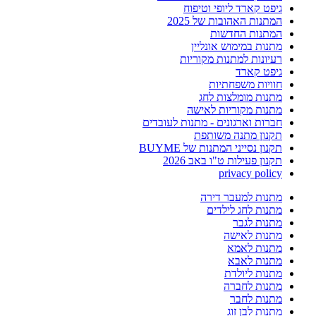
גיפט קארד ליופי וטיפוח
המתנות האהובות של 2025
המתנות החדשות
מתנות במימוש אונליין
רעיונות למתנות מקוריות
גיפט קארד
חוויות משפחתיות
מתנות מומלצות לחג
מתנות מקוריות לאישה
חברות וארגונים - מתנות לעובדים
תקנון מתנה משותפת
תקנון נסייני המתנות של BUYME
תקנון פעילות ט"ו באב 2026
privacy policy
מתנות למעבר דירה
מתנות לחג לילדים
מתנות לגבר
מתנות לאישה
מתנות לאמא
מתנות לאבא
מתנות ליולדת
מתנות לחברה
מתנות לחבר
מתנות לבן זוג