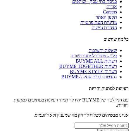
כניסת בתי עסק - שותפים
אודות
Careers
תקנון האתר
מדיניות הגנת פרטיות
הצהרת נגישות
כל מה שחשוב
שאלות ותשובות
בלוג - טיפים למתנות שוות
רשתות BUYME ALL
רשתות BUYME TOGETHER
רשתות BUYME STYLE
להצטרף כבית עסק ל-BUYME
רעיונות למתנות וחוויות
עם הניוזלטר של BUYME יהיו לך תמיד רעיונות מפתיעים למתנות
וחוויות.
אנחנו מבטיחים לשלוח לך רק מה שמעניין ולא להעמיס.