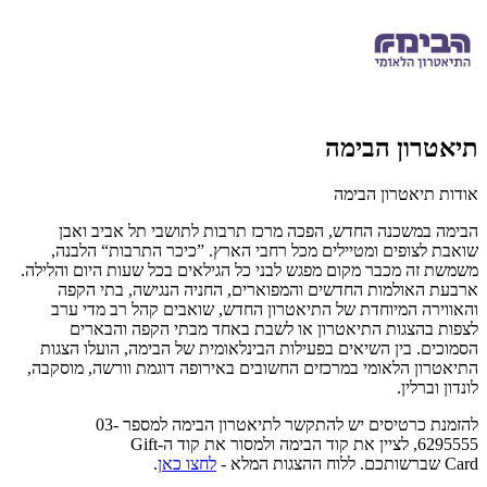
תיאטרון הבימה
אודות תיאטרון הבימה
הבימה במשכנה החדש, הפכה מרכז תרבות לתושבי תל אביב ואבן
שואבת לצופים ומטיילים מכל רחבי הארץ. ”כיכר התרבות“ הלבנה,
משמשת זה מכבר מקום מפגש לבני כל הגילאים בכל שעות היום והלילה.
ארבעת האולמות החדשים והמפוארים, החניה הנגישה, בתי הקפה
והאווירה המיוחדת של התיאטרון החדש, שואבים קהל רב מדי ערב
לצפות בהצגות התיאטרון או לשבת באחד מבתי הקפה והבארים
הסמוכים. בין השיאים בפעילות הבינלאומית של הבימה, הועלו הצגות
התיאטרון הלאומי במרכזים החשובים באירופה דוגמת וורשה, מוסקבה,
לונדון וברלין.
להזמנת כרטיסים יש להתקשר לתיאטרון הבימה למספר 03-
6295555,
לציין את קוד הבימה
ולמסור את קוד ה-
Gift
Card
שברשותכם
.
ללוח ההצגות המלא
-
לחצו כאן
.