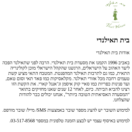
בית תאילנדי
אודות בית תאילנדי
באביב 1996 הקמנו את מסעדת בית תאילנדי. הרבה לפני שתאילנד הפכה
ליעד האהוב על הישראלים, הרגשנו שהקהל הישראלי מוכן לקולינריה
התאית, כמו גם לתרבות תאילנד המהפנטת. המטבח התאי מציע קשת
טעמים רחבה מכל אזורי תאילנד. מקלאסיקות כמו פאד תאי וסום טאם,
ועד פנינות כפריות כמו סאיי קוק איסמן וג’אנגל קארי. את הקשת הזו
רצינו להביא הביתה. כיום, לאחר 12 שנים שאנו מחזיקים בתואר
“המסעדה האסיאתית הטובה ביותר”, אנחנו יכולים כבר להודות
שהצלחנו.
למימוש השובר יש להציג מספר שובר באמצעות SMS/ מייל/ שובר מודפס.
למימוש באיסוף עצמי יש לבצע הזמנה טלפונית במספר 03-517-8568.