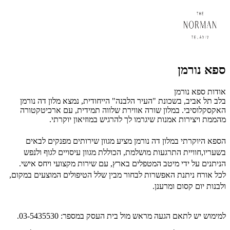
ספא נורמן
אודות ספא נורמן
בלב תל אביב, בשכונת "העיר הלבנה" הייחודית, נמצא מלון דה נורמן
האקסקלוסיבי. במלון שורה אווירת שלווה תמידית, עם ארכיטקטורה
מהממת ויצירות אמנות שיגרמו לך להרגיש במוזיאון יוקרתי.
הספא היוקרתי במלון דה נורמן מציע מגוון שירותים מפנקים לבאים
בשעריו,חוויית התרגעות מושלמת, הכוללת מגוון עיסויים לגוף ולנפש
הניתנים על ידי מיטב המטפלים בארץ, עם שירות מקצועי ויחס אישי.
לכל אורח ניתנת האפשרות לבחור מבין שלל הטיפולים המוצעים במקום,
ולבנות יום קסום ומרענן.
למימוש יש לתאם הגעה מראש מול בית העסק במספר:
03-5435530
.