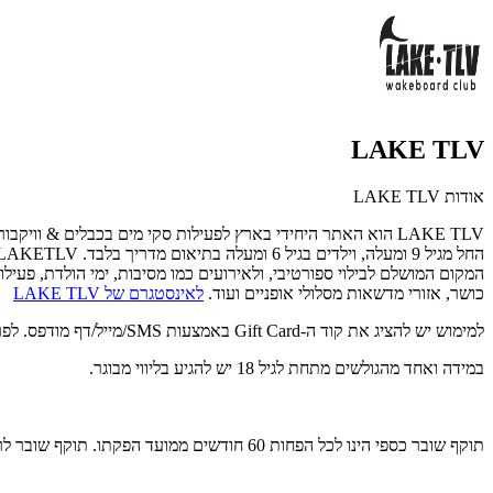
LAKE TLV
אודות LAKE TLV
LAKE TLV הוא האתר היחידי בארץ לפעילות סקי מים בכבלים & ו
המקום המושלם לבילוי ספורטיבי, ולאירועים כמו מסיבות, ימי הולדת, פעי
כושר, אזורי מדשאות מסלולי אופניים ועוד.
לאינסטגרם של LAKE TLV
למימוש יש להציג את קוד ה-Gift Card באמצעות SMS/מייל/דף מודפס. לפרטים נוספים ותיאום הגעה: 03-7391168.
במידה ואחד מהגולשים מתחת לגיל 18 יש להגיע בליווי מבוגר.
תוקף שובר כספי הינו לכל הפחות 60 חודשים ממועד הפקתו. תוקף שובר לרכישת מוצר או שירות מסויים יהיה לכל הפחות 24 חודשים ממועד הפקתו