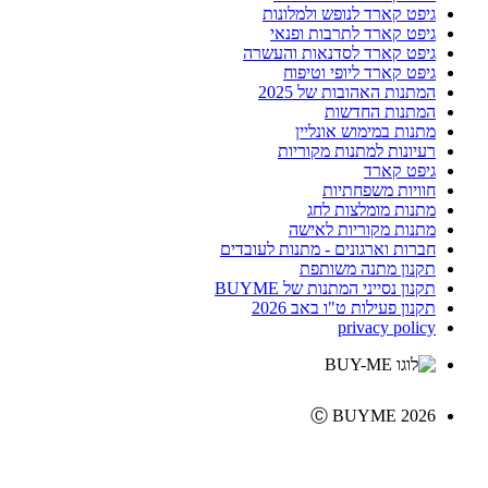
גיפט קארד לנופש ולמלונות
גיפט קארד לתרבות ופנאי
גיפט קארד לסדנאות והעשרה
גיפט קארד ליופי וטיפוח
המתנות האהובות של 2025
המתנות החדשות
מתנות במימוש אונליין
רעיונות למתנות מקוריות
גיפט קארד
חוויות משפחתיות
מתנות מומלצות לחג
מתנות מקוריות לאישה
חברות וארגונים - מתנות לעובדים
תקנון מתנה משותפת
תקנון נסייני המתנות של BUYME
תקנון פעילות ט"ו באב 2026
privacy policy
Ⓒ BUYME 2026