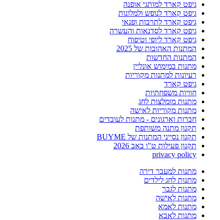
גיפט קארד למותגי אופנה
גיפט קארד לנופש ולמלונות
גיפט קארד לתרבות ופנאי
גיפט קארד לסדנאות והעשרה
גיפט קארד ליופי וטיפוח
המתנות האהובות של 2025
המתנות החדשות
מתנות במימוש אונליין
רעיונות למתנות מקוריות
גיפט קארד
חוויות משפחתיות
מתנות מומלצות לחג
מתנות מקוריות לאישה
חברות וארגונים - מתנות לעובדים
תקנון מתנה משותפת
תקנון נסייני המתנות של BUYME
תקנון פעילות ט"ו באב 2026
privacy policy
מתנות למעבר דירה
מתנות לחג לילדים
מתנות לגבר
מתנות לאישה
מתנות לאמא
מתנות לאבא