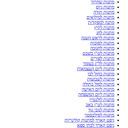
מתנות שחרור
מתנות גיוס
מתנות תודה
מתנות למילואים
מתנה למפקד/ת
מתנות לקיץ
מתנות לחג
מתנות לראש השנה
מתנות לסוכות
מתנות לחנוכה
מתנות לט"ו בשבט
מתנות לפורים
מתנות לל"ג בעומר
מתנות ליום העצמאות
מתנות כחול לבן
מתנות לשבועות
מתנות למזל בתולה
מתנות ליום האישה
מתנות ליום המשפחה
מתנות לולנטיין
מתנות לט"ו באב
מתנות לנובי גוד
מתנות לסילבסטר
גיפט קארד למתנות קולינריות
גיפט קארד לבתי ספא