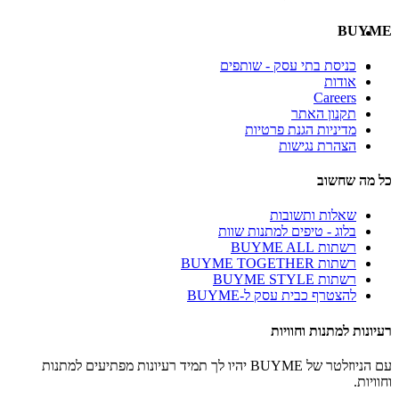
BUYME
כניסת בתי עסק - שותפים
אודות
Careers
תקנון האתר
מדיניות הגנת פרטיות
הצהרת נגישות
כל מה שחשוב
שאלות ותשובות
בלוג - טיפים למתנות שוות
רשתות BUYME ALL
רשתות BUYME TOGETHER
רשתות BUYME STYLE
להצטרף כבית עסק ל-BUYME
רעיונות למתנות וחוויות
עם הניוזלטר של BUYME יהיו לך תמיד רעיונות מפתיעים למתנות
וחוויות.