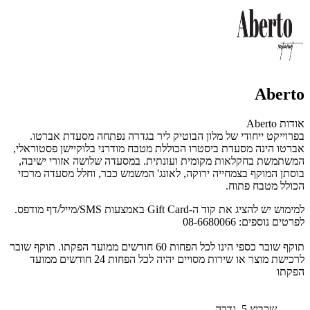
Aberto
אודות Aberto
בפרוייקט ייחודי של מלון הבוטיק ליר בגדרה נפתחה מסעדת אברטו.
אברטו הינה מסעדת ביסטרו הכוללת מטבח מודרני בלוקיישן פסטוראלי,
המשתמשת בחקלאות מקומית ועונתית. במסעדה שלושה אזורי ישיבה,
בוסתן המוקף בצמחייה ירוקה, לאונג' המשמש כבר, וחלל מסעדה מרכזי
הכולל מטבח פתוח.
למימוש יש להציג את קוד ה-Gift Card באמצעות SMS/מייל/דף מודפס.
לפרטים נוספים: 08-6680066
תוקף שובר כספי הינו לכל הפחות 60 חודשים ממועד הפקתו. תוקף שובר
לרכישת מוצר או שירות מסויים יהיה לכל הפחות 24 חודשים ממועד
הפקתו
שכביץ 5, גדרה