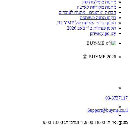
מתנות מומלצות לחג
מתנות מקוריות לאישה
חברות וארגונים - מתנות לעובדים
תקנון מתנה משותפת
תקנון נסייני המתנות של BUYME
תקנון פעילות ט"ו באב 2026
privacy policy
Ⓒ BUYME 2026
03-3737117
Support@buyme.co.il
מענה: א’-ה’ 9:00-18:00, ו’ וערבי חג 9:00-13:00