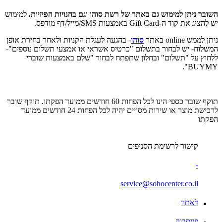
השובר ניתן למימוש גם באתר של רשת סוהו וגם בחנויות הפיזיות.
למימוש
יש להציג את קוד ה-Gift Card באמצעות SMS/מייל/דף מודפס.
ניתן לממש online באתר
סוהו
- בהגעה לעגלת הקניות ולאחר בחירת אופן
המשלוח- יש לבחור בתשלום "כרטיס אשראי או אמצעי תשלום נוספים"-
ללחוץ על "תשלום" ובחלון שתפתח לבחור "שלם באמצעות שוברי
BUYMY".
תוקף שובר כספי הינו לכל הפחות 60 חודשים ממועד הפקתו. תוקף שובר
לרכישת מוצר או שירות מסויים יהיה לכל הפחות 24 חודשים ממועד
הפקתו
קישור לרשימת הסניפים
-
service@sohocenter.co.il
לאתר
פייסבוק