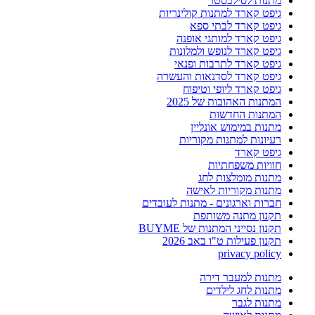
מתנות לסילבסטר
גיפט קארד למתנות קולינריות
גיפט קארד לבתי ספא
גיפט קארד למותגי אופנה
גיפט קארד לנופש ולמלונות
גיפט קארד לתרבות ופנאי
גיפט קארד לסדנאות והעשרה
גיפט קארד ליופי וטיפוח
המתנות האהובות של 2025
המתנות החדשות
מתנות במימוש אונליין
רעיונות למתנות מקוריות
גיפט קארד
חוויות משפחתיות
מתנות מומלצות לחג
מתנות מקוריות לאישה
חברות וארגונים - מתנות לעובדים
תקנון מתנה משותפת
תקנון נסייני המתנות של BUYME
תקנון פעילות ט"ו באב 2026
privacy policy
מתנות למעבר דירה
מתנות לחג לילדים
מתנות לגבר