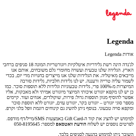
Legenda
אודות Legenda
לג'נדה הינה רשת גלידריות איטלקיות ויוגורטריות המונה 18 סניפים ברחבי
הארץ. הגלידה שלנו טבעית ועשויה מחומרי גלם משובחים, אותם אנו
מייבאים מאיטליה. את הגלידות שלנו אנו מייצרים בחנויות מדי יום, בכדי
לשמור עליה טרייה ורעננה. יש לנו גלידות חלביות, גלידות סורבה
המיוצרות מ-100% פרי, גלידות טבעוניות וגלידות ללא תוספות סוכר. כמו
כן יש לנו מקפא יוגורט איכותי המיוצר מיוגורט אמיתי ולא מאבקות, אליו
אפשר להוסיף מגוון תוספות גדול: פירות, שוקולדים, אגוזים ועוד. קיימים
מספר סוגי יוגורט – יוגורט בקר, יוגורט עזים, יוגורט ללא תוספת סוכר
ומקפא סויה טבעוני. בנוסף ניתן להשיג גם קינוחים דוגמת וופל בלגי וקרפ.
למימוש יש להציג את קוד ה-Gift Card באמצעות SMS/מייל/דף מודפס.
לפרטים נוספים יש לשלוח
הודעת וואטסאפ
למספר: 050-8195645
השובר ניתן למימוש בהגעה לסניפים בלבד.