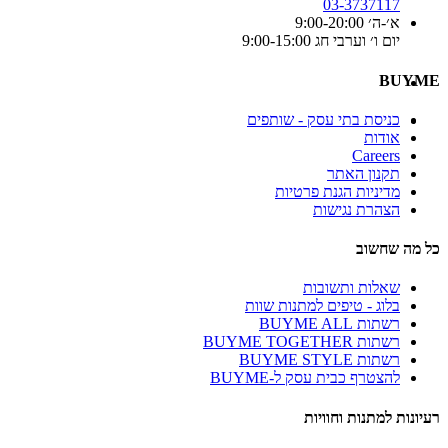
03-3737117
א׳-ה׳ 9:00-20:00
יום ו׳ וערבי חג 9:00-15:00
BUYME
כניסת בתי עסק - שותפים
אודות
Careers
תקנון האתר
מדיניות הגנת פרטיות
הצהרת נגישות
כל מה שחשוב
שאלות ותשובות
בלוג - טיפים למתנות שוות
רשתות BUYME ALL
רשתות BUYME TOGETHER
רשתות BUYME STYLE
להצטרף כבית עסק ל-BUYME
רעיונות למתנות וחוויות