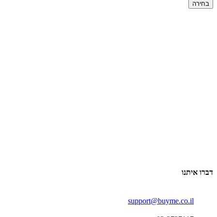
בחירה
דברו איתנו
support@buyme.co.il