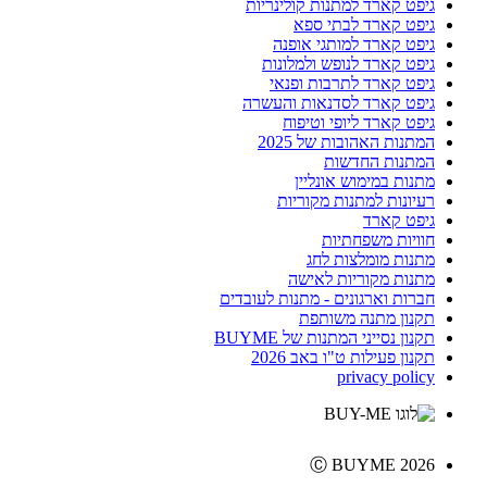
גיפט קארד למתנות קולינריות
גיפט קארד לבתי ספא
גיפט קארד למותגי אופנה
גיפט קארד לנופש ולמלונות
גיפט קארד לתרבות ופנאי
גיפט קארד לסדנאות והעשרה
גיפט קארד ליופי וטיפוח
המתנות האהובות של 2025
המתנות החדשות
מתנות במימוש אונליין
רעיונות למתנות מקוריות
גיפט קארד
חוויות משפחתיות
מתנות מומלצות לחג
מתנות מקוריות לאישה
חברות וארגונים - מתנות לעובדים
תקנון מתנה משותפת
תקנון נסייני המתנות של BUYME
תקנון פעילות ט"ו באב 2026
privacy policy
Ⓒ BUYME 2026