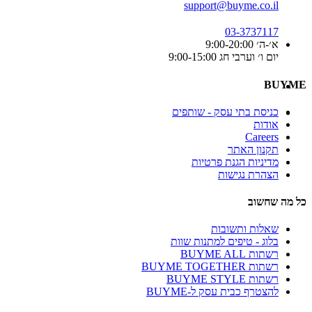
support@buyme.co.il
03-3737117
א׳-ה׳ 9:00-20:00
יום ו׳ וערבי חג 9:00-15:00
BUYME
כניסת בתי עסק - שותפים
אודות
Careers
תקנון האתר
מדיניות הגנת פרטיות
הצהרת נגישות
כל מה שחשוב
שאלות ותשובות
בלוג - טיפים למתנות שוות
רשתות BUYME ALL
רשתות BUYME TOGETHER
רשתות BUYME STYLE
להצטרף כבית עסק ל-BUYME