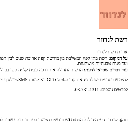
רשת לנדוור
אודות רשת לנדוור
על המקום:
רשת בתי קפה המשלבת בין מורשת קפה ארוכת שנים לבין תפריט ב
ועד מנות טבעוניות מושקעות.
עוד דברים שכדאי לדעת:
הרשת התחילה את דרכה כבית קלייה קטן בברלין של שנת 1919, כך שלצד האוכל המצוין, אתם שותים קפה עם מעל 100 שנות
למימוש בסניפים יש להציג את קוד ה-Gift Card באמצעות SMS/מייל/דף מודפס.
לפרטים נוספים: 03-731-1311.
תוקף שובר כספי הינו לכל הפחות 60 חודשים ממועד הפקתו. תוקף שובר לרכישת מוצר או שירות מסויים יהיה לכל הפחות 24 חודשים ממועד הפקתו