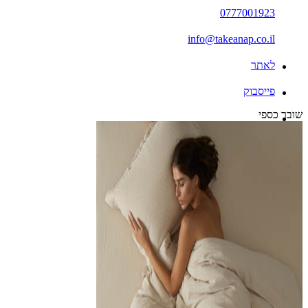
0777001923
info@takeanap.co.il
לאתר
פייסבוק
שובר כספי