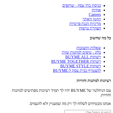
כניסת בתי עסק - שותפים
אודות
Careers
תקנון האתר
מדיניות הגנת פרטיות
הצהרת נגישות
כל מה שחשוב
שאלות ותשובות
בלוג - טיפים למתנות שוות
רשתות BUYME ALL
רשתות BUYME TOGETHER
רשתות BUYME STYLE
להצטרף כבית עסק ל-BUYME
רעיונות למתנות וחוויות
עם הניוזלטר של BUYME יהיו לך תמיד רעיונות מפתיעים למתנות
וחוויות.
אנחנו מבטיחים לשלוח לך רק מה שמעניין ולא להעמיס.