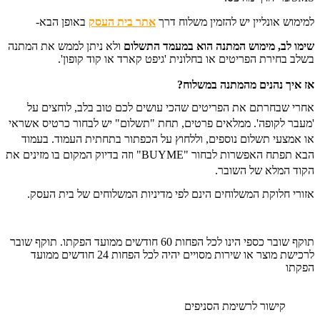
למימוש אונליין יש להזמין משלוח דרך
אתר בית העסק
באופן הבא-
שימו לב, מימוש המתנה הוא במעמד התשלום
ו
לא ניתן לממש את המתנה
בשלב בחירת הפריטים או בחלונית 'גיפט קארד או קוד קופון'.
אז איך נהנים מהמתנה במשלוח?
אחרי שבחרתם את הפריטים שהכי עושים לכם טוב בלב, לוחצים על
'מעבר לקופה'. ממלאים פרטים, תחת "תשלום" יש לבחור כרטיס אשראי
או אמצעי תשלום נוספים, וללחוץ על הכפתור בתחתית העמוד. בעמוד
הבא תפתח האפשרות לבחור "BUYME" וזה בדיוק המקום בו מזינים את
הקוד המלא של השובר.
אזורי חלוקת המשלוחים הינם לפי מדיניות המשלוחים של בית העסק.
תוקף שובר כספי הינו לכל הפחות 60 חודשים ממועד הפקתו. תוקף שובר
לרכישת מוצר או שירות מסויים יהיה לכל הפחות 24 חודשים ממועד
הפקתו
קישור לרשימת הסניפים