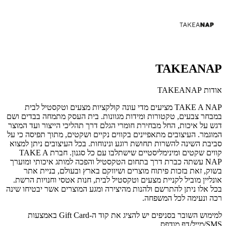
TAKEANAP
אודות TAKEANAP
TAKE A NAP מציעים מדי עונה קולקציות מצעים וטקסטיל לבית
במבחר צבעים, טקטורות ומידות מגוונות. בית העסק מתמחה בבדים ושם
דגש על איכות, החל מבחירת חומרי הגלם דרך תהליכי הייצור ועד המוצר
המוגמר. העיצובים מתאפיינים בקווים נקיים ושקטים, מתוך תפיסה כי על
סביבת השינה להשרות תחושת רוגע ונינוחות. בכל העיצובים ניתן למצוא
קווים שקטים ומינימליסטיים שישתלבו עם כל סגנון. חברת TAKE A
NAP עשתה כברת דרך בתחום הטקסטיל והפכה למותג איכותי ומוערך
בשוק, זאת בזכות פיתוח מוצרים ושיווקם בארץ ובעולם, בניית אתר
אונליין מוביל לקניית מצעים וטקסטיל לבית, חנות אטסי וחנויות הרשת.
בכל אלו ניתן להתרשם ולהנות מהיצירה ומגע המוצרים אשר יבטיחו שינה
רכה ונעימה לכל המשפחה.
למימוש השובר בסניפים יש להציג את קוד ה-Gift Card באמצעות
SMS/מייל/דף מודפס.