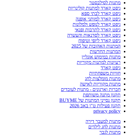
מתנות לסילבסטר
גיפט קארד למתנות קולינריות
גיפט קארד לבתי ספא
גיפט קארד למותגי אופנה
גיפט קארד לנופש ולמלונות
גיפט קארד לתרבות ופנאי
גיפט קארד לסדנאות והעשרה
גיפט קארד ליופי וטיפוח
המתנות האהובות של 2025
המתנות החדשות
מתנות במימוש אונליין
רעיונות למתנות מקוריות
גיפט קארד
חוויות משפחתיות
מתנות מומלצות לחג
מתנות מקוריות לאישה
חברות וארגונים - מתנות לעובדים
תקנון מתנה משותפת
תקנון נסייני המתנות של BUYME
תקנון פעילות ט"ו באב 2026
privacy policy
מתנות למעבר דירה
מתנות לחג לילדים
מתנות לגבר