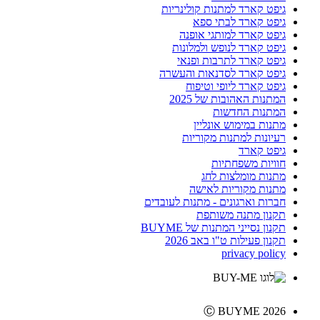
גיפט קארד למתנות קולינריות
גיפט קארד לבתי ספא
גיפט קארד למותגי אופנה
גיפט קארד לנופש ולמלונות
גיפט קארד לתרבות ופנאי
גיפט קארד לסדנאות והעשרה
גיפט קארד ליופי וטיפוח
המתנות האהובות של 2025
המתנות החדשות
מתנות במימוש אונליין
רעיונות למתנות מקוריות
גיפט קארד
חוויות משפחתיות
מתנות מומלצות לחג
מתנות מקוריות לאישה
חברות וארגונים - מתנות לעובדים
תקנון מתנה משותפת
תקנון נסייני המתנות של BUYME
תקנון פעילות ט"ו באב 2026
privacy policy
Ⓒ BUYME 2026