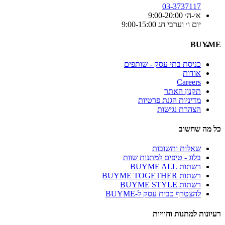
03-3737117
א׳-ה׳ 9:00-20:00
יום ו׳ וערבי חג 9:00-15:00
BUYME
כניסת בתי עסק - שותפים
אודות
Careers
תקנון האתר
מדיניות הגנת פרטיות
הצהרת נגישות
כל מה שחשוב
שאלות ותשובות
בלוג - טיפים למתנות שוות
רשתות BUYME ALL
רשתות BUYME TOGETHER
רשתות BUYME STYLE
להצטרף כבית עסק ל-BUYME
רעיונות למתנות וחוויות