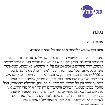
נגינה
אודות נגינה
איזה כיף שאפשר ליהנות מהמתנה בלי לצאת מהבית.
נגינה הינו בית ספר למוסיקה אינטרנטי אשר מלמד את יסודות הנגינה
בפסנתר ובגיטרה. החזון שלנו הוא להנגיש את חדוות הנגינה לכמה שיותר
אנשים, דרך מחירים נמוכים וכמובן על ידי השימוש באינטרנט שמאפשר
נגינה מכל מקום ובכל שעה. בית הספר "נגינה" כולל מאגר עצום של
כ-5000 שיעורים בכל רמות הקושי ובכל ז'אנר החל משירי ארץ ישראל,
דרך שירי הלהקות הצבאיות, רוק, פופ, ים תיכוני, שלמה ארצי, עומר
אדם, סטטיק ובן אל תבורי, ישי ריבו, יהורם גאון, הביטלס ומוצארט, הכל
מהכל! כמובן שמאגר השירים והשיעורים רק הולך וגדל מדי חודש. אנו
מתגאים בכך שאנחנו מחזיקים בתו אמון הציבור, מה שאומר שאנחנו
שקופים והוגנים עם התלמידים שלנו. לאור ההצלחה של האתר עלה
לאוויר בגרמניה בשנת 2015 אחיו התאום של האתר ששמו
LiederLernen.de.