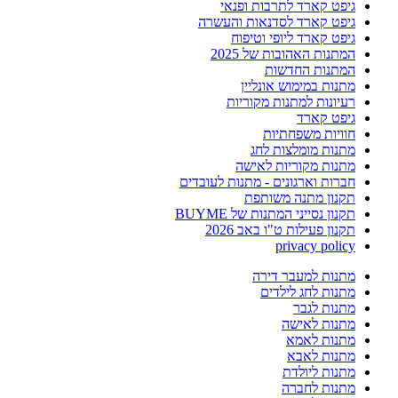
גיפט קארד לתרבות ופנאי
גיפט קארד לסדנאות והעשרה
גיפט קארד ליופי וטיפוח
המתנות האהובות של 2025
המתנות החדשות
מתנות במימוש אונליין
רעיונות למתנות מקוריות
גיפט קארד
חוויות משפחתיות
מתנות מומלצות לחג
מתנות מקוריות לאישה
חברות וארגונים - מתנות לעובדים
תקנון מתנה משותפת
תקנון נסייני המתנות של BUYME
תקנון פעילות ט"ו באב 2026
privacy policy
מתנות למעבר דירה
מתנות לחג לילדים
מתנות לגבר
מתנות לאישה
מתנות לאמא
מתנות לאבא
מתנות ליולדת
מתנות לחברה