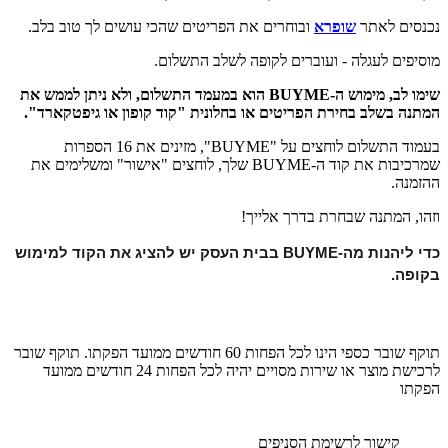
נכנסים לאתר
שופרא
ובוחרים את הפריטים שהכי עושים לך טוב בלב.
מוסיפים לעגלה - ועוברים לקופה לשלב התשלום.
שימו לב, מימוש ה-BUYME הוא במעמד התשלום, ולא ניתן לממש את
המתנה בשלב בחירת הפריטים או בחלונית "קוד קופון או גיפטקארד".
בעמוד התשלום לוחצים על "BUYME", מזינים את 16 הספרות
שמרכיבות את קוד ה-BUYME שלך, לוחצים "אישור" ומשלימים את
ההזמנה.
וזהו, המתנה שבחרת בדרך אלייך!
כדי ליהנות מה-BUYME בבית העסק יש להציג את הקוד למימוש 
בקופה.
תוקף שובר כספי הינו לכל הפחות 60 חודשים ממועד הפקתו. תוקף שובר
לרכישת מוצר או שירות מסויים יהיה לכל הפחות 24 חודשים ממועד
הפקתו
קישור לרשימת הסניפים