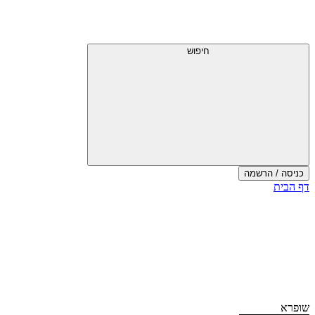
דלג
תפריט
מעל
עליון
תפריט
עליון
חיפוש
כניסה / הרשמה
סוף
דף הבית
אזור
תפריט
עליון
שופרא