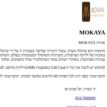
MOKAYA
אודות MOKAYA
מוקאיה הוא שוקולד מעודן, עשיר ויוקרתי שמיוצר בעבודת יד על ידי שוקול
באיכות של ולרונה הצרפתית, מיצרניות השוקולד המשובחות בעולם. השוקול
ענקיות ומפתיעות. מאחורי המותג עומד השוקולטייר עודד מקסימוב, שלמד 
למימוש יש להציג את קוד ה-Gift Card באמצעות SMS/מייל/דף מודפס. לפרטים נוספים: 054-7000000.
תוקף שובר כספי הינו לכל הפחות 60 חודשים ממועד הפקתו. תוקף שובר לרכישת מוצר או שירות מסויים יהיה לכל הפחות 24 חודשים ממועד הפקתו
ה' באייר, תל אביב-יפו
054-7000000