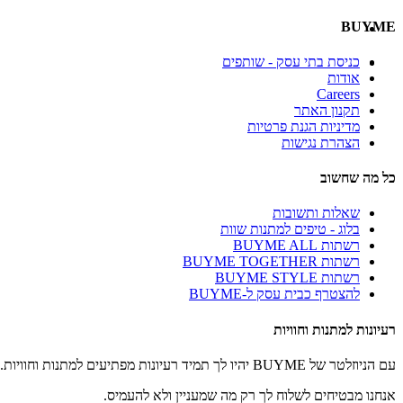
BUYME
כניסת בתי עסק - שותפים
אודות
Careers
תקנון האתר
מדיניות הגנת פרטיות
הצהרת נגישות
כל מה שחשוב
שאלות ותשובות
בלוג - טיפים למתנות שוות
רשתות BUYME ALL
רשתות BUYME TOGETHER
רשתות BUYME STYLE
להצטרף כבית עסק ל-BUYME
רעיונות למתנות וחוויות
עם הניוזלטר של BUYME יהיו לך תמיד רעיונות מפתיעים למתנות וחוויות.
אנחנו מבטיחים לשלוח לך רק מה שמעניין ולא להעמיס.