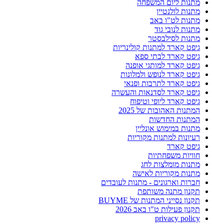
מתנות ליום המשפחה
מתנות לולנטיין
מתנות לט"ו באב
מתנות לנובי גוד
מתנות לסילבסטר
גיפט קארד למתנות קולינריות
גיפט קארד לבתי ספא
גיפט קארד למותגי אופנה
גיפט קארד לנופש ולמלונות
גיפט קארד לתרבות ופנאי
גיפט קארד לסדנאות והעשרה
גיפט קארד ליופי וטיפוח
המתנות האהובות של 2025
המתנות החדשות
מתנות במימוש אונליין
רעיונות למתנות מקוריות
גיפט קארד
חוויות משפחתיות
מתנות מומלצות לחג
מתנות מקוריות לאישה
חברות וארגונים - מתנות לעובדים
תקנון מתנה משותפת
תקנון נסייני המתנות של BUYME
תקנון פעילות ט"ו באב 2026
privacy policy