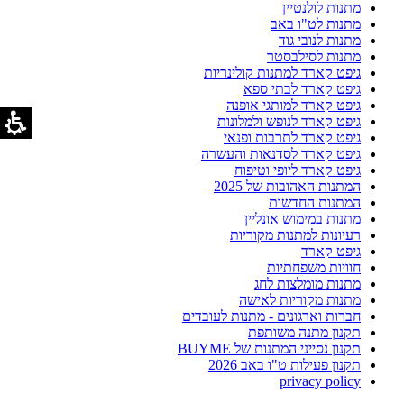
מתנות לולנטיין
מתנות לט"ו באב
מתנות לנובי גוד
מתנות לסילבסטר
גיפט קארד למתנות קולינריות
גיפט קארד לבתי ספא
גיפט קארד למותגי אופנה
גיפט קארד לנופש ולמלונות
גיפט קארד לתרבות ופנאי
גיפט קארד לסדנאות והעשרה
גיפט קארד ליופי וטיפוח
המתנות האהובות של 2025
המתנות החדשות
מתנות במימוש אונליין
רעיונות למתנות מקוריות
גיפט קארד
חוויות משפחתיות
מתנות מומלצות לחג
מתנות מקוריות לאישה
חברות וארגונים - מתנות לעובדים
תקנון מתנה משותפת
תקנון נסייני המתנות של BUYME
תקנון פעילות ט"ו באב 2026
privacy policy