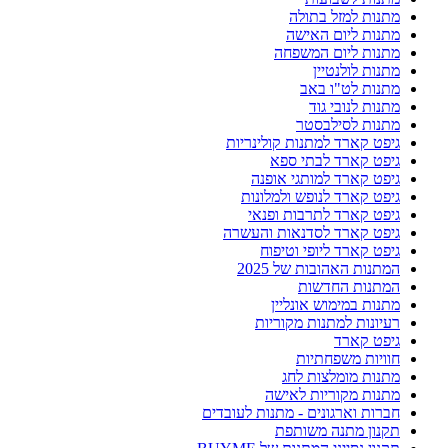
מתנות למזל בתולה
מתנות ליום האישה
מתנות ליום המשפחה
מתנות לולנטיין
מתנות לט"ו באב
מתנות לנובי גוד
מתנות לסילבסטר
גיפט קארד למתנות קולינריות
גיפט קארד לבתי ספא
גיפט קארד למותגי אופנה
גיפט קארד לנופש ולמלונות
גיפט קארד לתרבות ופנאי
גיפט קארד לסדנאות והעשרה
גיפט קארד ליופי וטיפוח
המתנות האהובות של 2025
המתנות החדשות
מתנות במימוש אונליין
רעיונות למתנות מקוריות
גיפט קארד
חוויות משפחתיות
מתנות מומלצות לחג
מתנות מקוריות לאישה
חברות וארגונים - מתנות לעובדים
תקנון מתנה משותפת