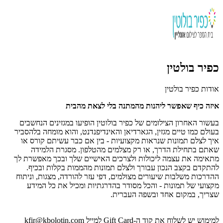
כפיר בולטין
אודות כפיר בולטין
איזה כיף שאפשר ליהנות מהמתנה בלי לצאת מהבית
בעשור האחרון הצילומים של כפיר בולוטין הופיעו במגזינים הנחשבים
בעולם כמו טיים מגזין, הגארדיאן והאינדיפנדנט, והוא מומחה בלהסביר
איך לצלם תמונות שנראות מקצועיות - בין אם כבר עשיתם קורס או
שאתם בתחילת הדרך, או רק מצלמים מהטלפון. מסגרת הלמידה
מתאימה את עצמה ליכולות ולצרכים האישיים שלך ובכך מאפשרת לך
להתקדם בקצב הנכון עבורך ולצלם תמונות מהממות בקלות ובכיף.
ההדרכות משלבות שיעורים מצולמים, דפי עזר להורדה, מצגות, וניתוח
מקצועי של תמונות - והכל מסודר בהדרגתיות ומכיל את כל המידע
שצריך, במקום אחד ובשפה העברית.
למימוש יש לשלוח את קוד ה-Gift Card למייל
kfir@kbolotin.com