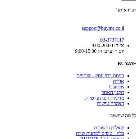
דברו איתנו
support@buyme.co.il
03-3737117
א׳-ה׳ 9:00-20:00
יום ו׳ וערבי חג 9:00-15:00
BUYME
כניסת בתי עסק - שותפים
אודות
Careers
תקנון האתר
מדיניות הגנת פרטיות
הצהרת נגישות
כל מה שחשוב
שאלות ותשובות
בלוג - טיפים למתנות שוות
רשתות BUYME ALL