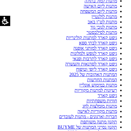
מתנות למזל בתולה
מתנות ליום האישה
מתנות ליום המשפחה
מתנות לולנטיין
מתנות לט"ו באב
מתנות לנובי גוד
מתנות לסילבסטר
גיפט קארד למתנות קולינריות
גיפט קארד לבתי ספא
גיפט קארד למותגי אופנה
גיפט קארד לנופש ולמלונות
גיפט קארד לתרבות ופנאי
גיפט קארד לסדנאות והעשרה
גיפט קארד ליופי וטיפוח
המתנות האהובות של 2025
המתנות החדשות
מתנות במימוש אונליין
רעיונות למתנות מקוריות
גיפט קארד
חוויות משפחתיות
מתנות מומלצות לחג
מתנות מקוריות לאישה
חברות וארגונים - מתנות לעובדים
תקנון מתנה משותפת
תקנון נסייני המתנות של BUYME