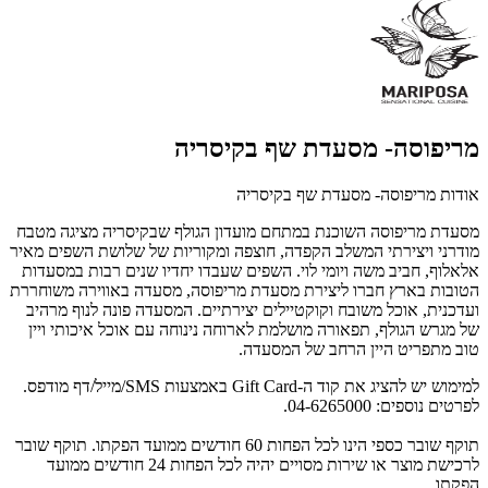
מריפוסה- מסעדת שף בקיסריה
אודות מריפוסה- מסעדת שף בקיסריה
מסעדת מריפוסה השוכנת במתחם מועדון הגולף שבקיסריה מציגה מטבח
מודרני ויצירתי המשלב הקפדה, חוצפה ומקוריות של שלושת השפים מאיר
אלאלוף, חביב משה ויומי לוי. השפים שעבדו יחדיו שנים רבות במסעדות
הטובות בארץ חברו ליצירת מסעדת מריפוסה, מסעדה באווירה משוחררת
ועדכנית, אוכל משובח וקוקטיילים יצירתיים. המסעדה פונה לנוף מרהיב
של מגרש הגולף, תפאורה מושלמת לארוחה נינוחה עם אוכל איכותי ויין
טוב מתפריט היין הרחב של המסעדה.
למימוש יש להציג את קוד ה-Gift Card באמצעות SMS/מייל/דף מודפס.
לפרטים נוספים: 04-6265000.
תוקף שובר כספי הינו לכל הפחות 60 חודשים ממועד הפקתו. תוקף שובר
לרכישת מוצר או שירות מסויים יהיה לכל הפחות 24 חודשים ממועד
הפקתו