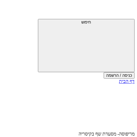
דלג
תפריט
מעל
עליון
תפריט
עליון
חיפוש
כניסה / הרשמה
סוף
דף הבית
אזור
תפריט
עליון
מריפוסה- מסעדת שף בקיסריה