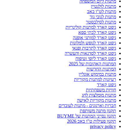
מתנות ליום המשפחה
מתנות לולנטיין
מתנות לט"ו באב
מתנות לנובי גוד
מתנות לסילבסטר
גיפט קארד למתנות קולינריות
גיפט קארד לבתי ספא
גיפט קארד למותגי אופנה
גיפט קארד לנופש ולמלונות
גיפט קארד לתרבות ופנאי
גיפט קארד לסדנאות והעשרה
גיפט קארד ליופי וטיפוח
המתנות האהובות של 2025
המתנות החדשות
מתנות במימוש אונליין
רעיונות למתנות מקוריות
גיפט קארד
חוויות משפחתיות
מתנות מומלצות לחג
מתנות מקוריות לאישה
חברות וארגונים - מתנות לעובדים
תקנון מתנה משותפת
תקנון נסייני המתנות של BUYME
תקנון פעילות ט"ו באב 2026
privacy policy