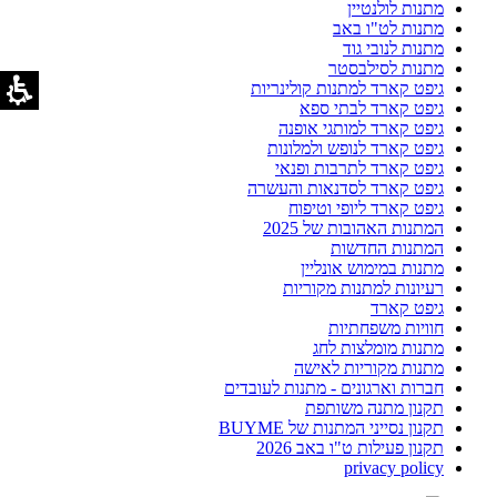
מתנות לולנטיין
מתנות לט"ו באב
מתנות לנובי גוד
מתנות לסילבסטר
גיפט קארד למתנות קולינריות
גיפט קארד לבתי ספא
גיפט קארד למותגי אופנה
גיפט קארד לנופש ולמלונות
גיפט קארד לתרבות ופנאי
גיפט קארד לסדנאות והעשרה
גיפט קארד ליופי וטיפוח
המתנות האהובות של 2025
המתנות החדשות
מתנות במימוש אונליין
רעיונות למתנות מקוריות
גיפט קארד
חוויות משפחתיות
מתנות מומלצות לחג
מתנות מקוריות לאישה
חברות וארגונים - מתנות לעובדים
תקנון מתנה משותפת
תקנון נסייני המתנות של BUYME
תקנון פעילות ט"ו באב 2026
privacy policy