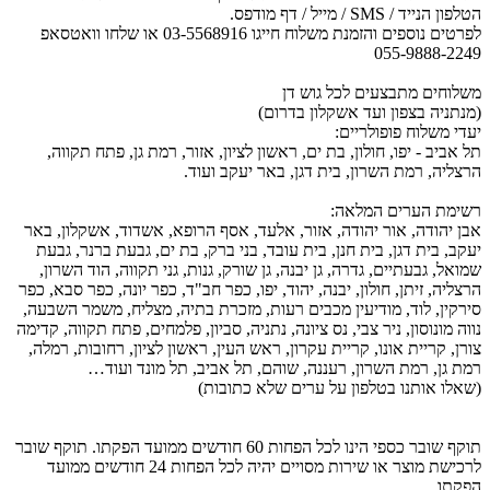
הטלפון הנייד / SMS / מייל / דף מודפס.
לפרטים נוספים והזמנת משלוח חייגו 03-5568916 או שלחו וואטסאפ
055-9888-2249
משלוחים מתבצעים לכל גוש דן
(מנתניה בצפון ועד אשקלון בדרום)
יעדי משלוח פופולריים:
תל אביב - יפו, חולון, בת ים, ראשון לציון, אזור, רמת גן, פתח תקווה,
הרצליה, רמת השרון, בית דגן, באר יעקב ועוד.
רשימת הערים המלאה:
אבן יהודה, אור יהודה, אזור, אלעד, אסף הרופא, אשדוד, אשקלון, באר
יעקב, בית דגן, בית חנן, בית עובד, בני ברק, בת ים, גבעת ברנר, גבעת
שמואל, גבעתיים, גדרה, גן יבנה, גן שורק, גנות, גני תקווה, הוד השרון,
הרצליה, זיתן, חולון, יבנה, יהוד, יפו, כפר חב"ד, כפר יונה, כפר סבא, כפר
סירקין, לוד, מודיעין מכבים רעות, מזכרת בתיה, מצליח, משמר השבעה,
נווה מונוסון, ניר צבי, נס ציונה, נתניה, סביון, פלמחים, פתח תקווה, קדימה
צורן, קריית אונו, קריית עקרון, ראש העין, ראשון לציון, רחובות, רמלה,
רמת גן, רמת השרון, רעננה, שוהם, תל אביב, תל מונד ועוד…
(שאלו אותנו בטלפון על ערים שלא כתובות)
תוקף שובר כספי הינו לכל הפחות 60 חודשים ממועד הפקתו. תוקף שובר
לרכישת מוצר או שירות מסויים יהיה לכל הפחות 24 חודשים ממועד
הפקתו