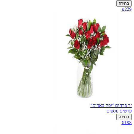
בחירה
₪229
זר פרחים "יפה באדום"
פרטים נוספים
בחירה
₪198