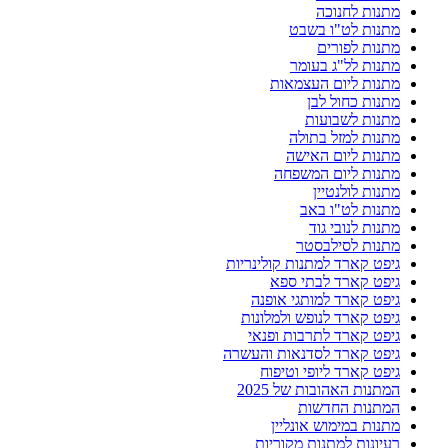
מתנות לחנוכה
מתנות לט"ו בשבט
מתנות לפורים
מתנות לל"ג בעומר
מתנות ליום העצמאות
מתנות כחול לבן
מתנות לשבועות
מתנות למזל בתולה
מתנות ליום האישה
מתנות ליום המשפחה
מתנות לולנטיין
מתנות לט"ו באב
מתנות לנובי גוד
מתנות לסילבסטר
גיפט קארד למתנות קולינריות
גיפט קארד לבתי ספא
גיפט קארד למותגי אופנה
גיפט קארד לנופש ולמלונות
גיפט קארד לתרבות ופנאי
גיפט קארד לסדנאות והעשרה
גיפט קארד ליופי וטיפוח
המתנות האהובות של 2025
המתנות החדשות
מתנות במימוש אונליין
רעיונות למתנות מקוריות