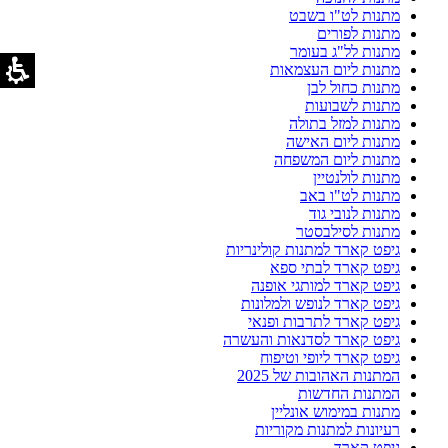
מתנות לט"ו בשבט
מתנות לפורים
מתנות לל"ג בעומר
מתנות ליום העצמאות
מתנות כחול לבן
מתנות לשבועות
מתנות למזל בתולה
מתנות ליום האישה
מתנות ליום המשפחה
מתנות לולנטיין
מתנות לט"ו באב
מתנות לנובי גוד
מתנות לסילבסטר
גיפט קארד למתנות קולינריות
גיפט קארד לבתי ספא
גיפט קארד למותגי אופנה
גיפט קארד לנופש ולמלונות
גיפט קארד לתרבות ופנאי
גיפט קארד לסדנאות והעשרה
גיפט קארד ליופי וטיפוח
המתנות האהובות של 2025
המתנות החדשות
מתנות במימוש אונליין
רעיונות למתנות מקוריות
גיפט קארד