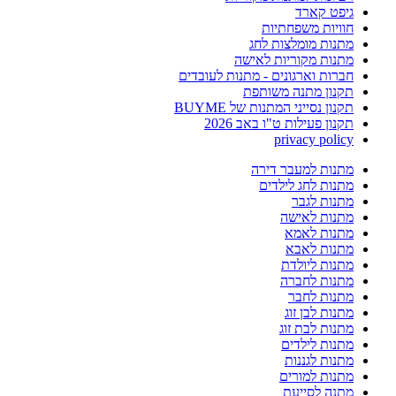
גיפט קארד
חוויות משפחתיות
מתנות מומלצות לחג
מתנות מקוריות לאישה
חברות וארגונים - מתנות לעובדים
תקנון מתנה משותפת
תקנון נסייני המתנות של BUYME
תקנון פעילות ט"ו באב 2026
privacy policy
מתנות למעבר דירה
מתנות לחג לילדים
מתנות לגבר
מתנות לאישה
מתנות לאמא
מתנות לאבא
מתנות ליולדת
מתנות לחברה
מתנות לחבר
מתנות לבן זוג
מתנות לבת זוג
מתנות לילדים
מתנות לגננות
מתנות למורים
מתנה לסייעת