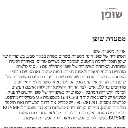
מסעדת שופן
אודות מסעדת שופן
השיפודיה של שופן הינה מסעדת בשרים כשרה בבאר שבע. בשיפודיה של
שופן תוכלו ליהנות מהטעם הממכר של בשרים טריים, באווירה חגיגית
ומיוחדת. הארוחה בשיפודיה של שופן מתחילה עם 25 סוגי סלטים
מזרחיים פותחי תיאבון ולאפות חמות- חמות לניגוב. ואז מגיעים כוכבי
הארוחה – בשרים עסיסיים שעושים שמח בפה. במסעדת השיפודיה של
שופן ניתן לערוך אירועים מכל הסוגים באחד משני אולמות אירועים
מרהיבים עד 150 איש. לצד החוויה הקולינארית ילווה אתכם העיצוב
המזמין והשירות המחבק – כמו שרק בשיפודיה של שופן יודעים להעניק.
למימוש יש להציג את קוד ה-Gift Card באמצעות SMS/מייל/דף מודפס.
לפרטים נוספים: 08-6281291. יש לבדוק את דרגת הכשרות ואת תוקפה
מול בית העסק. המידע המוצג ביחס לכשרות הוא כפי שנמסר ל-BUYME
על ידי בית העסק ואין בכך כדי להוות מצג ו/או התחייבות מטעם
BUYME בקשר לקיום הכשרות ו/או דרגת הכשרות הקיימת.