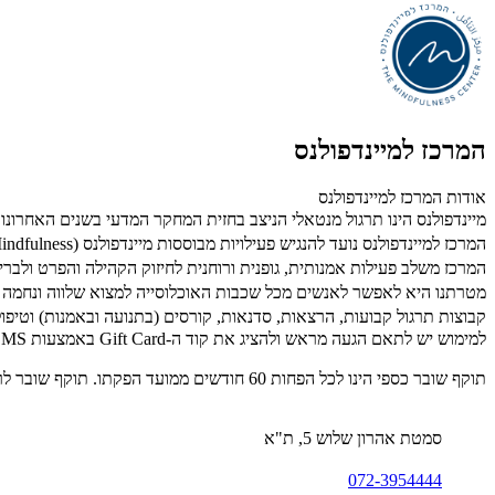
המרכז למיינדפולנס
אודות המרכז למיינדפולנס
מיינדפולנס הינו תרגול מנטאלי הניצב בחזית המחקר המדעי בשנים האחרונות.
המרכז למיינדפולנס נועד להנגיש פעילויות מבוססות מיינדפולנס (Mindfulness) לקהילה.
המרכז משלב פעילות אמנותית, גופנית ורוחנית לחיזוק הקהילה והפרט ולברי
מטרתנו היא לאפשר לאנשים מכל שכבות האוכלוסייה למצוא שלווה ונחמה ממת
קבוצות תרגול קבועות, הרצאות, סדנאות, קורסים (בתנועה ובאמנות) וטיפול
למימוש יש לתאם הגעה מראש ולהציג את קוד ה-Gift Card באמצעות SMS/מייל/דף מודפס. לפרטים נוספים: 072-3954444.
תוקף שובר כספי הינו לכל הפחות 60 חודשים ממועד הפקתו. תוקף שובר לרכישת מוצר או שירות מסויים יהיה לכל הפחות 24 חודשים ממועד הפקתו
סמטת אהרון שלוש 5, ת"א
072-3954444