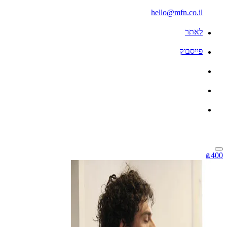
hello@mfn.co.il
לאתר
פייסבוק
₪400