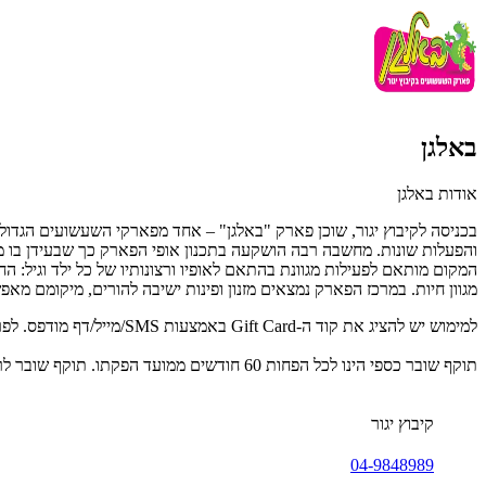
באלגן
אודות באלגן
והפעלות שונות. מחשבה רבה הושקעה בתכנון אופי הפארק כך שבעידן בו מרב
המקום מותאם לפעילות מגוונת בהתאם לאופיו ורצונותיו של כל ילד וגיל: 
מגוון חיות. במרכז הפארק נמצאים מזנון ופינות ישיבה להורים, מיקומם מ
למימוש יש להציג את קוד ה-Gift Card באמצעות SMS/מייל/דף מודפס. לפרטים נוספים: 04-9848989
תוקף שובר כספי הינו לכל הפחות 60 חודשים ממועד הפקתו. תוקף שובר לרכישת מוצר או שירות מסויים יהיה לכל הפחות 24 חודשים ממועד הפקתו
קיבוץ יגור
04-9848989