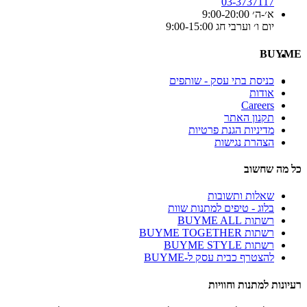
03-3737117
א׳-ה׳ 9:00-20:00
יום ו׳ וערבי חג 9:00-15:00
BUYME
כניסת בתי עסק - שותפים
אודות
Careers
תקנון האתר
מדיניות הגנת פרטיות
הצהרת נגישות
כל מה שחשוב
שאלות ותשובות
בלוג - טיפים למתנות שוות
רשתות BUYME ALL
רשתות BUYME TOGETHER
רשתות BUYME STYLE
להצטרף כבית עסק ל-BUYME
רעיונות למתנות וחוויות