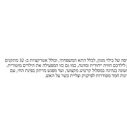
בכניסה לקיבוץ יגור, שוכן פארק "באלגן" – אחד מפארקי השעשועים הגדולים והמגוונים בישראל, וללא ספק הגדול מסוגו בצפון. הפארק פועל תחת התפיסה של בילוי מגוון, לכלל התא המשפחתי, וכולל אטרקציות ב- 32 מתקנים
לדכם חוויה ייחודית ומהנה, כמו גם כזו המפעילה את הילדים מוטורית.
שונה בנהיגה במסלול קרטינג מקצועי, ועד מפגש מרתק בפינת החי, עם
ינות חמד מסודרות לפיקניק וצליית בשר על האש.