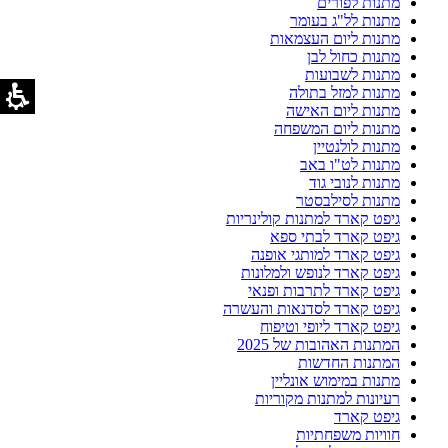
מתנות לפורים
מתנות לל"ג בעומר
מתנות ליום העצמאות
מתנות כחול לבן
מתנות לשבועות
מתנות למזל בתולה
מתנות ליום האישה
מתנות ליום המשפחה
מתנות לולנטיין
מתנות לט"ו באב
מתנות לנובי גוד
מתנות לסילבסטר
גיפט קארד למתנות קולינריות
גיפט קארד לבתי ספא
גיפט קארד למותגי אופנה
גיפט קארד לנופש ולמלונות
גיפט קארד לתרבות ופנאי
גיפט קארד לסדנאות והעשרה
גיפט קארד ליופי וטיפוח
המתנות האהובות של 2025
המתנות החדשות
מתנות במימוש אונליין
רעיונות למתנות מקוריות
גיפט קארד
חוויות משפחתיות