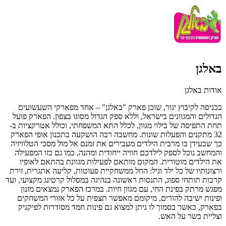
באלגן
אודות באלגן
בכניסה לקיבוץ יגור, שוכן פארק "באלגן" – אחד מפארקי השעשועים
הגדולים והמגוונים בישראל, וללא ספק הגדול מסוגו בצפון. הפארק פועל
תחת התפיסה של בילוי מגוון, לכלל התא המשפחתי, וכולל אטרקציות ב-
32 מתקנים והפעלות שונות. מחשבה רבה הושקעה בתכנון אופי הפארק
כך שבעידן בו מרבית הילדים מעבירים את זמנם אל מול מסכי הטלוויזיה
והמחשב נוכל לספק לילדכם חוויה ייחודית ומהנה, כמו גם כזו המפעילה
את הילדים מוטורית. המקום מותאם לפעילות מגוונת בהתאם לאופיו
ורצונותיו של כל ילד וגיל: החל ממשחקיית פעוטות, קליעה אתגרית, זירת
קרבות תותחי ספוג, התנסות ראשונה בנהיגה במסלול קרטינג מקצועי, ועד
מפגש מרתק בפינת החי, עם מגוון חיות. במרכז הפארק נמצאים מזנון
ופינות ישיבה להורים, מיקומם מאפשר תצפית על כל אזורי המשחקים
בפארק, כאשר בסמוך לו ניתן למצוא גם פינות חמד מסודרות לפיקניק
וצליית בשר על האש.