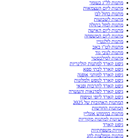
מתנות לל"ג בעומר
מתנות ליום העצמאות
מתנות כחול לבן
מתנות לשבועות
מתנות למזל בתולה
מתנות ליום האישה
מתנות ליום המשפחה
מתנות לולנטיין
מתנות לט"ו באב
מתנות לנובי גוד
מתנות לסילבסטר
גיפט קארד למתנות קולינריות
גיפט קארד לבתי ספא
גיפט קארד למותגי אופנה
גיפט קארד לנופש ולמלונות
גיפט קארד לתרבות ופנאי
גיפט קארד לסדנאות והעשרה
גיפט קארד ליופי וטיפוח
המתנות האהובות של 2025
המתנות החדשות
מתנות במימוש אונליין
רעיונות למתנות מקוריות
גיפט קארד
חוויות משפחתיות
מתנות מומלצות לחג