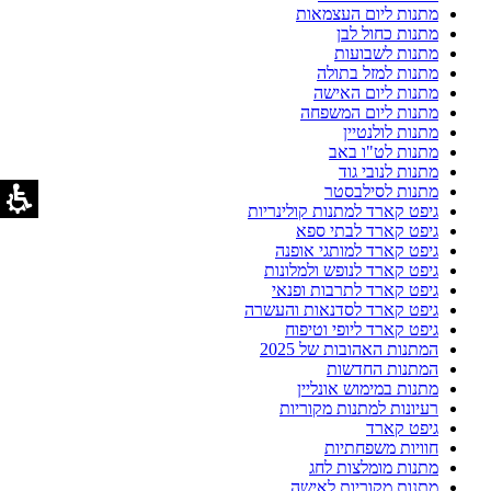
מתנות ליום העצמאות
מתנות כחול לבן
מתנות לשבועות
מתנות למזל בתולה
מתנות ליום האישה
מתנות ליום המשפחה
מתנות לולנטיין
מתנות לט"ו באב
מתנות לנובי גוד
מתנות לסילבסטר
גיפט קארד למתנות קולינריות
גיפט קארד לבתי ספא
גיפט קארד למותגי אופנה
גיפט קארד לנופש ולמלונות
גיפט קארד לתרבות ופנאי
גיפט קארד לסדנאות והעשרה
גיפט קארד ליופי וטיפוח
המתנות האהובות של 2025
המתנות החדשות
מתנות במימוש אונליין
רעיונות למתנות מקוריות
גיפט קארד
חוויות משפחתיות
מתנות מומלצות לחג
מתנות מקוריות לאישה