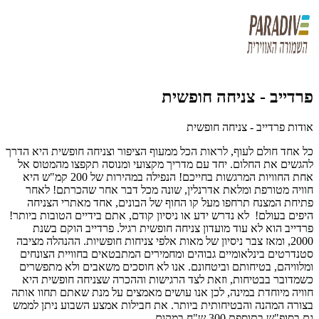
פרדייב - צניחה חופשית
אודות פרדייב - צניחה חופשית
כל אחד חולם לעוף, לראות הכל ממעוף הציפור וצניחה חופשית היא הדרך
להגשים את החלום. יחד עם מדריך מקצועי ומנוסה תקפצו מהמטוס אל
אחת החוויות המרגשות בחייכם! הנפילה במהירות של 200 קמ"ש היא
חוויה מטורפת ומלאת אדרנלין, שונה מכל דבר אחר שהכרתם! לאחר
פתיחת המצנח תרחפו מעל קו החוף של הבונים, אחד מאתרי הצניחה
היפים בעולם! לא נדרש ידע או ניסיון קודם, אתם בידיים הטובות ביותר!
פרדייב הוא לא עוד מועדון צניחה חופשית רגיל. פרדייב הוקם בשנת
2000, ומאז צבר ניסיון של מאות אלפי צניחות חופשיות. ההנהלה מציבה
סטנדרטים בינלאומיים גבוהים ומחמירים המתבטאים בחוויית הצונחים
ומלוויהם, בטיחותם וביטחונם. אנו לא חוסכים משאבים ולא מתפשרים
כשמדובר בבטיחות, וזאת לצד הרגישות וההכרה שצניחה חופשית היא
חוויה מיוחדת במינה, לכן אנו עושים מאמצים על מנת שאתם תחוו אותה
בצורה המהנה והבטיחותית ביותר. את חבילות אמצע השבוע ניתן לממש
גם בסופ"ש בתוספת 300 ש"ח במקום.