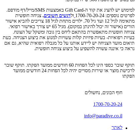
למימוש יש להציג את קוד ה-Gift Card באמצעות SMS/מייל/דף מודפס.
לפרטים נוספים: 1700-70-20-24
ול
דגשים חשובים
.
צניחה חופשית
מתאימה לגיל 12 ועד גיל 70. ילדים מתחת לגיל 18 צריכים להביא אישור
הורים (אישור זה יכול להינתן במקום). מגיל 65 יש צורך באישור רפואי.
צניחה חופשית מתאפשרת בהתאם ליחס בין גובה ומשקל של הצונח.
בעיות רפואיות- בעיות פיזיות קלות עשויות למנוע את ביצוע הצניחה. בעת
תיאום מועד הצניחה יש ליידע אותנו על כל מגבלה רפואית שהיא, גם אם
נראה כי איננה עשויה להשפיע על ביצוע צניחה חופשית.
תוקף שובר כספי הינו לכל הפחות 60 חודשים ממועד הפקתו. תוקף שובר
לרכישת מוצר או שירות מסויים יהיה לכל הפחות 24 חודשים ממועד
הפקתו
חוף הבונים, נחשולים
1700-70-20-24
info@paradive.co.il
לאתר