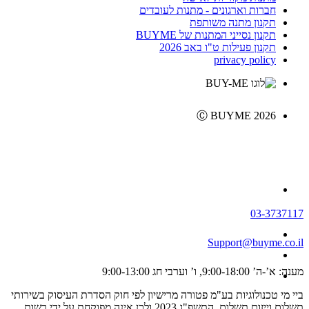
חברות וארגונים - מתנות לעובדים
תקנון מתנה משותפת
תקנון נסייני המתנות של BUYME
תקנון פעילות ט"ו באב 2026
privacy policy
Ⓒ BUYME 2026
03-3737117
Support@buyme.co.il
מענה: א’-ה’ 9:00-18:00, ו’ וערבי חג 9:00-13:00
ביי מי טכנולוגיות בע"מ פטורה מרישיון לפי חוק הסדרת העיסוק בשירותי
תשלום וייזום תשלום, התשפ"ג 2023 ולכן אינה מפוקחת על ידי רשות